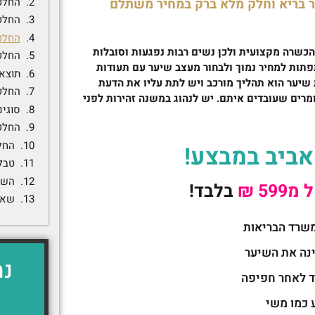
החלקה 
ר בריא וחלק מלא ברק במחיר משתלם
החלקה
החלק
הכשרה מקצועית ולכן נשים רבות נפגעות וסובלות
החלקה
תפתות למחיר נמוך ולבחור מעצב שיער עם תעודות
תוצאה
 שיער הוא תהליך מורכב ויש לתת עליו את הדעת
החלקה
מרים שעובדים איתם. יש לנהוג במשנה זהירות לפני
סוגים
החלקה
החל
אביב במבצע!
טבל
השו
599 ₪
בלבד!
שאל
שרד הבריאות
נה את השיער
נמ
ד לאחר חפיפה
 כמו משי