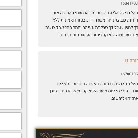
16841708
אל הגיעה אלי עד הבית ומיד הרגשתי באנרגיה את
ודיות שבה,נינוחה משרה רוגע בטחון ואמינות.ללא
רך לחשוש.כל כך סבלנית .נעימה ויותר מהכל.מקצועית
אחת שעושה החלקות יותר מעשור וחוויתי חוסר
נות מאחת מהן,וסיכון בריאותי.החוויה עם מיראל
זירה לי בטחון היתה מתקנת.ומעל לכל ציפיההשיער
י מושלם! בתזוזה טבעית רך וטבעי.מברכת על ההכרות
ורה ט.
ה.והלוואי שיגיע לכמה שיותר בנות.בתחום הזה לא
י להתסכן😊🙏❤️
16788185
אל מקצועית ברמות . מגיעה עד הבית . ממליצה
ום....קיבלתי יחס אישי,ההחלקה יצאה מדהים כמובן
חזור אליהשוב.