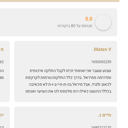
5.0
מבוסס על 80 ביקורות
Matan V.
מא
62
1692692239
שבוע שעבר אני ואחותי זכינו לקבל החלקה איכותית
הח
ומדהימה ממיראל. בדרך כלל החלקות גורמות לקרקפת
מג
לכאוב ולגרד, אבל מיראל בה-ת-ח-י-ב-ו-ת לא מכאיבה
בכלל! הרגשנו כאילו רוח מלטפת לנו את השיער ואנחנו
סובלות מקרקפת רגישה ובאמת לא הרגשנו כאב בכלל!!
את יוצאת בתחושה ששילמת על טיפול נעים ותוצאה
מצויינת. מיראל היא אישה מדהימההה וסבלנית, באמת
חיים ג.
יהל
אכפת לה שתרגישי בנוח ושההחלקה תצא טוב ושאת
תהיי מרוצה. שווה כל שקל! 🙂
13
1690712170