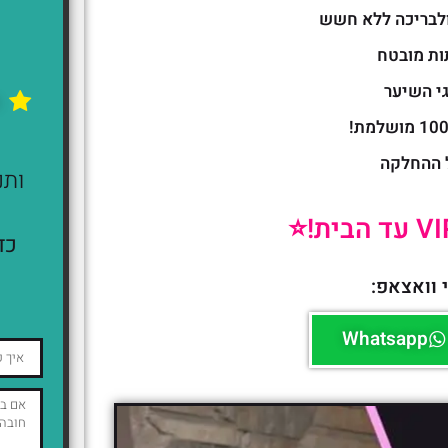
ולבריכה ללא חשש
ות מובטח
י השיער
ה
 ההחלקה
ותנ
כד
 וואצאפ:
Whatsapp