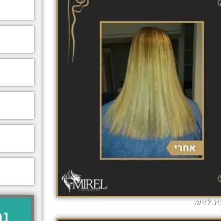
ב לזיוה
נמ