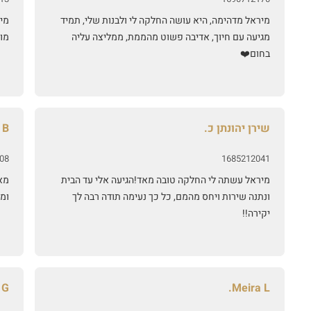
מיראל מדהימה, היא עושה החלקה לי ולבנות שלי, תמיד
מי
מגיעה עם חיוך, אדיבה פשוט מהממת, ממליצה עליה
מו
בחום❤️
שירן יהונתן כ.
 B.
08
1685212041
מיראל עשתה לי החלקה טובה מאד!הגיעה אלי עד הבית
מא
ונתנה שירות ויחס מהמם, כל כך נעימה תודה רבה לך
ומב
יקירה!!
G.
Meira L.