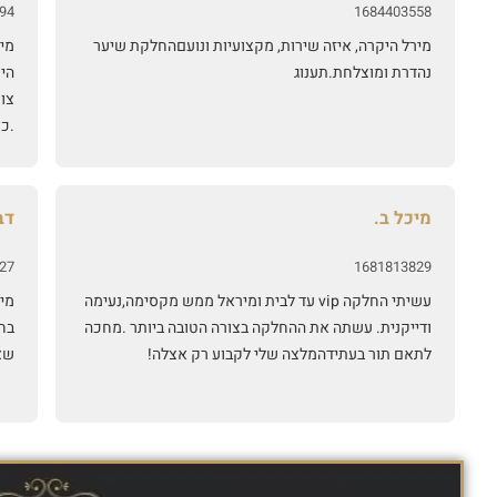
94
1684403558
מירל היקרה, איזה שירות, מקצועיות ונועםהחלקת שיער
מיר
נהדרת ומוצלחת.תענוג
היח
צו
.כ
אמי
הח
של
מיכל ב.
דב
אית
כד
27
1681813829
עשיתי החלקה vip עד לבית ומיראל ממש מקסימה,נעימה
מיר
ודייקנית. עשתה את ההחלקה בצורה הטובה ביותר .מחכה
בח
לתאם תור בעתידהמלצה שלי לקבוע רק אצלה!
שא