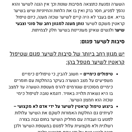
השערה נפגעת כתוצאה מסיבות שונות וכך אין הגנה לשיער והוא
נהפך לפגיע, חסר ברק ואין בו את הלחות והחיוניות שיש בשיער
בריא.
אם בעבר לא היה קיים לשיער שכזה מענה, כיום טיפול
קראטין משקם לשיער
נותן מענה למגוון רחב של סוגי וצבעי
שיער
ולנשים שאינן מעוניינות בשיער חלק לצמיתות.
סיבות לשיער פגום:
יש מגוון רחב ביותר של סיבות לשיער פגום שטיפול
קראטין לשיער מטפל בהן:
טיפולים כימיים –
חשוב להבין, כי טיפולים כימיים
משפיעים על מצב השערה בעיקר
בהחלקות עם חומרים
כימיים מסוכנים שגורמים להרס מעטפת השערה עד למצב
בו היא נשארת תלויה באוויר.
דוגמא טובה לטיפול כימי
שכזה הוא חמצון השיער.
ביצוע טיפול קראטין לשיער על ידי אדם לא מקצועי –
לעיתים גם החלקות האמורות לשקם את השיער עלולות
לפגוע בו ועבודה עם מחליק השיער בחום גבוה בצורה
רשלנית ולא מקצועית עלול לפגום במעטפת השיער ולכן