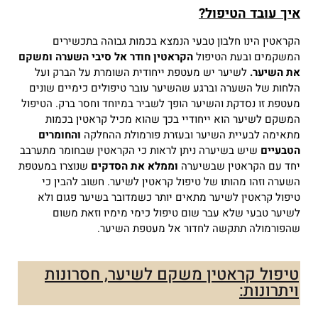
איך עובד הטיפול?
הקראטין הינו חלבון טבעי הנמצא בכמות גבוהה בתכשירים
המשקמים ובעת הטיפול
הקראטין חודר אל סיבי השערה ומשקם
את השיער.
לשיער יש מעטפת ייחודית השומרת על הברק ועל
הלחות של השערה וברגע שהשיער עובר טיפולים כימיים שונים
מעטפת זו נסדקת והשיער הופך לשביר במיוחד וחסר ברק.
הטיפול
המשקם לשיער הוא ייחודיי בכך שהוא מכיל קראטין בכמות
מתאימה לבעיית השיער ובעזרת פורמולת ההחלקה
והחומרים
הטבעיים
שיש בשיערה ניתן לראות כי הקראטין שבחומר מתערבב
יחד עם הקראטין שבשיערה
וממלא את הסדקים
שנוצרו במעטפת
השערה וזהו מהותו של טיפול קראטין לשיער.
חשוב להבין כי
טיפול קראטין לשיער מתאים יותר כשמדובר בשיער פגום ולא
לשיער טבעי שלא עבר שום טיפול כימי מימיו וזאת משום
שהפורמולה תתקשה לחדור אל מעטפת השיער.
טיפול קראטין משקם לשיער, חסרונות
ויתרונות: