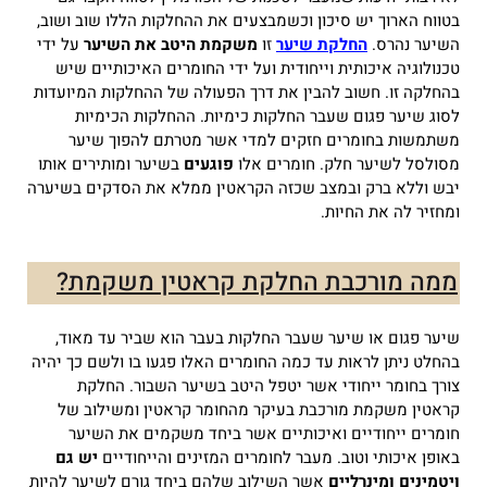
בטווח הארוך יש סיכון וכשמבצעים את ההחלקות הללו שוב ושוב,
השיער נהרס.
החלקת שיער
ז
ו
משקמת היטב את השיער
על ידי
טכנולוגיה איכותית וייחודית ועל ידי החומרים האיכותיים שיש
בהחלקה זו.
חשוב להבין את דרך הפעולה של ההחלקות המיועדות
לסוג שיער פגום שעבר החלקות כימיות.
ההחלקות הכימיות
משתמשות בחומרים חזקים למדי אשר מטרתם להפוך שיער
מסולסל לשיער חלק.
חומרים אלו
פוגעים
בשיער ומותירים אותו
יבש וללא ברק ובמצב שכזה הקראטין ממלא את הסדקים בשיערה
ומחזיר לה את החיות.
ממה מורכבת החלקת קראטין משקמת?
שיער פגום או שיער שעבר החלקות בעבר הוא שביר עד מאוד,
בהחלט ניתן לראות עד כמה החומרים האלו פגעו בו ולשם כך יהיה
צורך בחומר ייחודי אשר יטפל היטב בשיער השבור.
החלקת
קראטין משקמת מורכבת בעיקר מהחומר קראטין ומשילוב של
חומרים ייחודיים ואיכותיים אשר ביחד משקמים את השיער
באופן איכותי וטוב.
מעבר לחומרים המזינים והייחודיים
יש גם
ויטמינים ומינרליים
אשר השילוב שלהם ביחד גורם לשיער להיות