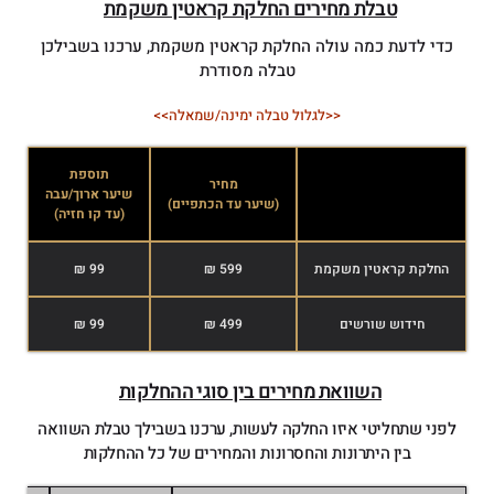
טבלת מחירים החלקת קראטין משקמת
כדי לדעת כמה עולה החלקת קראטין משקמת, ערכנו בשבילכן
טבלה מסודרת
<<לגלול טבלה ימינה/שמאלה>>
תוספת
מחיר
שיער ארוך/עבה
שי
(שיער עד הכתפיים)
(עד קו חזיה)
(א
החלקת קראטין משקמת
599 ₪
99 ₪
חידוש שורשים
499 ₪
99 ₪
השוואת מחירים בין סוגי ההחלקות
לפני שתחליטי איזו החלקה לעשות, ערכנו בשבילך טבלת השוואה
בין היתרונות והחסרונות והמחירים של כל ההחלקות