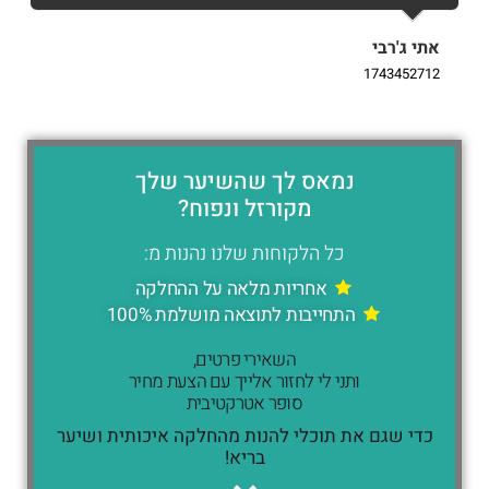
אתי ג'רבי
i
9
1743452712
נמאס לך שהשיער שלך
מקורזל ונפוח?
כל הלקוחות שלנו נהנות מ:
אחריות מלאה על ההחלקה
התחייבות לתוצאה מושלמת 100%
השאירי פרטים,
ותני לי לחזור אלייך עם הצעת מחיר
סופר אטרקטיבית
כדי שגם את תוכלי להנות מהחלקה איכותית ושיער
בריא!