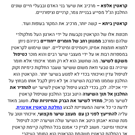
קראטין אלפא –
מרכיב את שיער בני האדם ובבעלי חיים שונים
החלבון הנ"ל מסייע בבניית צמר, קרניים וציפורניים.
קראטין ביתא –
קשה יותר, מרכיב את המקור בעופות ועוד.
תכונות אלו של הקראטין נקבעות על ידי הארגון העל מולקולרי
שלהם ומורכב
ממגוון רחב של חומרים ייחודיים
ביניהם ניתן
למצוא חומצות אמינו, ויטמינים ומינרליים.
ישנו שימוש לקראטין
במספרות רבות או על ידי מעצבי שיער רבים והוא מוכר
כטיפול
משקם לשיער.
מה שחשוב הוא לא רק חומר איכותי אלא חומר
שיהיה גם טבעי וזאת משום ששיער שעבר החלקות כימיות זקוק
לטיפול עדין ואיכותי בכדי לא לפגוע בשיער יותר.
הקראטין הוא
החלבון שממנו מורכבת השיערה אך לא ניתן לקבל אותו מבחוץ על
ידי אכילה.
לכן, בכדי לבצע טיפול קראטין לשיער יש
להחדיר את
החלבון אל תוך השיערה
היטב ובכך החלבון שטיפול קראטין
לשיער מכיל,
מחזיר לשיער את הברק והחיוניות שלו.
חשוב מאוד
לדעת כי כל אישה המעוניינת לבצע
החלקת קראטין אורגנית
,
עליה
להתייעץ לפני כן עם מעצב שיער מקצועי
, איכותי וטוב על
מנת שהוא יאבחן היטב את השיער שלה ושיערה יזכה לטיפול
איכותי ומיטבי.
חשוב לציין כי אמנם בכל החלקה קיימת קראטין
אך בהחלקת קראטין משקמת הקראטין הוא החומר העיקרי