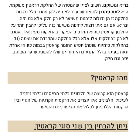
בריא ומשוקם.
חשוב לציין שהמטרה של החלקת קראטין משקמת
היא
לתת פתרון
לנשים שבעבר לא היה להן פתרון כלל ובזכות
החלקה זו הן יכולות ליהנות משיער לא רק חלק אלא גם יפה
ובריא.
אם גם אתן רוצות ליהנות משיער כזה עליכן להבין יותר על
החלבון קראטין שהוא המרכיב העיקרי בהחלקות מעין אלו.
אמנם
לא רק בהחלקות אלו אלא בכל החלקה שמכבדת את עצמה (גם
בהחלקות כימיות שונות) יופיע החומר קראטין בכמות כזו או אחרת
וזאת בעיקר בגלל התנאים הייחודיים שלו להשגת שיער משוקם,
יפה וגם חלק.
מהו קראטין?
קראטין הוא קבוצה של חלבונים בלתי מסיסים ובלתי ניתנים
לעיכול. חלבונים אלו יוצרים את הרקמות הקרניות של הגוף ובין
הרקמות הללו ניתן לכלול את הציפורניים והשיער.
ניתן להבחין בין שני סוגי קראטין: