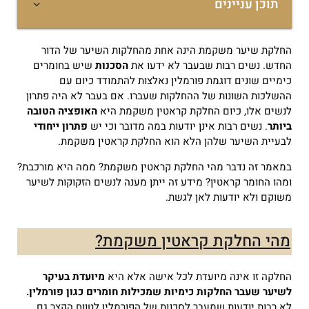
תוכן עניינים
החלקת שיער משקמת הינה אחת מהחלקות השיער של הדור
החדש.
נשים רבות שבעבר לא ידעו את
הסכנות
שיש בחומרים
כימיים שונים דוגמת פורמלין נאלצות להתמודד כיום עם
ההשלכות השונות של ההחלקות שעברו.
אם בעבר לא היה פתרון
לנשים אלו, כיום החלקת קראטין משקמת היא
האופציה הטובה
ביותר
.
נשים רבות אינן יודעות במה מדובר וכי יש
פתרון ייחודי
לבעיית השיער שלהן הלא הוא החלקת קראטין משקמת.
במאמר זה נדבר מהי החלקת קראטין משקמת? ממה היא מורכבת?
ומהו החומר קראטין?
מידע זה ייתן מענה לנשים הזקוקות לשיער
משוקם ולא יודעות לאן לגשת.
מהי החלקת קראטין משקמת?
החלקה זו אינה מיועדת לכל אישה אלא היא
מיועדת בעיקר
לשיער שעבר החלקות כימיות שמכילות חומרים כגון פורמלין.
לא רבות יודעות שמעבר לסכנות של הפורמלין לטווח הקצר גם