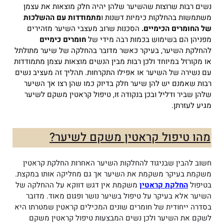
נשים רבות שרוצות שהשיער שלהן יהיה חלק מוצאות את עצמן
משתמשות בהחלקות כימיות דשנות ו
מתמודדות עם ההשלכות
של החומרים הכימיים.
הסכנות שרוב מעצבי השיער מזהירים
מפניהן הם בשימוש בכמות רבה מידי של
חומרים כימיים
להחלקת השיער, בעיקר כאשר מדובר בהחלקה של שיער מתולתל
או מקורזל במיוחד ולכן רבות מבין הנשים מוצאות עצמן מתמודדות
עם נשירה של השיער או אפילו התקרחות.
תהליך זה מעציב נשים
רבות שאמנם יש להן שיער חלק בדיוק כמו שהן רצו אך השיער
שלהן שביר ודליל ובכן בנקודה זו, טיפול קראטין משקם לשיער
מגיע לעזרתן.
מהו טיפול קראטין משקם לשיער?
חשוב להבין שבניגוד להחלקות השיער האחרות החלקת קראטין
משקמת בעיקר משקמת את השיער אך גם מחליקה אותו במקצת.
בטיפול
החלקת קראטין
משקמת אין דגש דווקא על ההחלקה של
השיער אלא בעיקר על טיפול בשיער נושר ופגום מאוד. מדובר
בסדרה ייחודית של חומרים שונים המכילים קראטין שמטרתו היא
לשקם את השיער ולכן נשים המבצעות טיפול קראטין משקם