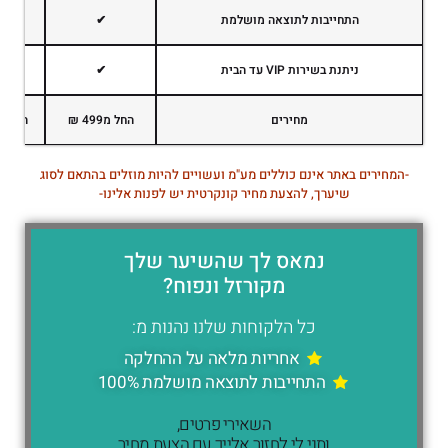
התחייבות לתוצאה מושלמת
✔
ניתנת בשירות VIP עד הבית
✔
מחירים
החל מ499 ₪
החל מ899 
-המחירים באתר אינם כוללים מע"מ ועשויים להיות מוזלים בהתאם לסוג
שיערך, להצעת מחיר קונקרטית יש לפנות אלינו-
נמאס לך שהשיער שלך
מקורזל ונפוח?
כל הלקוחות שלנו נהנות מ:
אחריות מלאה על ההחלקה
התחייבות לתוצאה מושלמת 100%
השאירי פרטים,
ותני לי לחזור אלייך עם הצעת מחיר