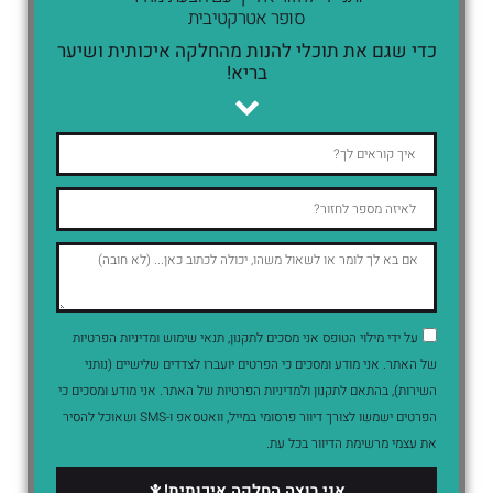
סופר אטרקטיבית
כדי שגם את תוכלי להנות מהחלקה איכותית ושיער
בריא!
על ידי מילוי הטופס אני מסכים לתקנון, תנאי שימוש ומדיניות הפרטיות
של האתר. אני מודע ומסכים כי הפרטים יועברו לצדדים שלישיים (נותני
השירות), בהתאם לתקנון ולמדיניות הפרטיות של האתר. אני מודע ומסכים כי
הפרטים ישמשו לצורך דיוור פרסומי במייל, וואטסאפ ו-SMS ושאוכל להסיר
את עצמי מרשימת הדיוור בכל עת.
אני רוצה החלקה איכותית!