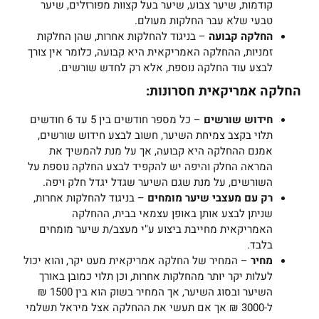
קודמות, שיער צבוע, שיער בעל קצוות מפורזלים, שיער
טבעי שלא עבר החלקות מעולם.
החלקה קבועה
– בניגוד להחלקות אחרות, שהן החלקות
זמניות, ההחלקה האמריקאית היא קבועה, כלומר אין צורך
לבצע עוד החלקה נוספת, אלא רק לחדש שורשים.
החלקה אמריקאית חסרונות:
חידוש שורשים
– כל מספר חודשים בין 5 עד 6 חודשים
תלוי בקצב צמיחת השיער, חשוב לבצע חידוש שורשים,
אמנם ההחלקה היא קבועה, אך על מנת להמשיך את
המראה החלק והיפה יש להקפיד לבצע החלקה נוספת על
השורשים, על מנת שגם השיער שגדל יגדל חלק ויפה.
רק עם מעצבי שיער מומחים
– בניגוד להחלקות אחרות,
שניתן לבצע אותן באופן עצמאי בבית, ההחלקה
האמריקאית מחייבת ביצוע ע"י מעצב/ת שיער מומחים
בלבד.
מחיר
– המחיר של החלקה אמריקאית מעט יקר, והוא יכול
לעלות יקר יותר מהחלקות אחרות, וכן תלוי כמובן באורך
השיער ובסוג השיער, אך המחיר בשוק הוא בין 1500 ₪
ל-3000 ₪ אך אם תעשי את ההחלקה אצל מיראל תשלמי