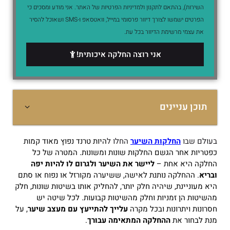
השירות), בהתאם לתקנון ולמדיניות הפרטיות של האתר. אני מודע ומסכים כי
הפרטים ישמשו לצורך דיוור פרסומי במייל, וואטסאפ ו-SMS ושאוכל להסיר
את עצמי מרשימת הדיוור בכל עת.
אני רוצה החלקה איכותית!
תוכן עניינים
בעולם שבו
החלקות השיער
החלו ל
היות טרנד נפוץ מאוד קמות
כפטריות אחר הגשם החלקות שונות ומשונות.
המטרה של כל
החלקה היא אחת –
ליישר את השיער ולגרום לו להיות יפה
ובריא
.
ההחלקה נותנת לאישה, ששיערה מקורזל או נפוח או סתם
היא מעוניינת, שיהיה חלק יותר, להחליק אותו בשיטות שונות, חלק
מהשיטות הן זמניות וחלק מהשיטות קבועות.
לכל שיטה יש
חסרונות ויתרונות ובכל מקרה
עלייך להתייעץ עם מעצב שיער
, על
מנת לבחור את
ההחלקה המתאימה עבורך
.