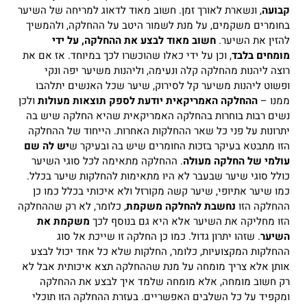
קבועה
, ונשארת לאורך זמן.
חשוב מאוד לדאוג למריחה של השיער
בחומרים משקמים, על מנת לשמור היטב על ההחלקה, ולהמשיך
להזין את השיער.
חשוב מאוד לבצע את ההחלקה, על ידי
מומחים בלבד
, וכן על ידי כאלו שהוכשרו לכך במיוחד.
אז אם את
רוצה ליהנות מהחלקה קלה ונעימה, וליהנות משיער יפה ונקי
ופשוט ליהנות משיער קל לסירוק, שיער שכל האנשים יתלהבו
ממנו –
ההחלקה האמריקאית יודעת לספק תוצאות מעולות
ולכן
נשים רבות בוחרות בהחלקה האמריקאית שהיא החלקה שיש בה
יתרונות על פני כל שאר ההחלקות האחרות.
הייחוד של ההחלקה
הזו מתבטא בעיקר בזכות החומרים שיש בה ובעיקר ש
יש לה שם
עולמי של החלקה מעולה
. ההחלקה מתאימה לכל סוגי השיער
כולל סוגי שיער שבעבר לא היו מתאימות להחלקות שיער בכלל.
כמו שיער אתיופי, שיער קשה מקורזל ולא איכותי בכלל כמו כן
ההחלקה הזו
נחשבת להחלקה משקמת
, כלומר, לא רק שההחלקה
הזו מחליקה את השיער אלא היא גם בנוסף לכך
משקמת את
השיער
. שזהו יתרון גדול.
כמו כן החלקה זו שייכת אל סוג
ההחלקות המקצועיות, כלומר, החלקות שלא כל אחד יכול לבצע
אותן אלא צריך מומחה על מנת שההחלקה תצא איכותית אבל לא
רק חשוב מומחה, אלא מומחה שלמד איך לבצע את ההחלקה
ומקפיד על כל השלבים האפשריים.
בעזרת ההחלקה הזו תוכלי