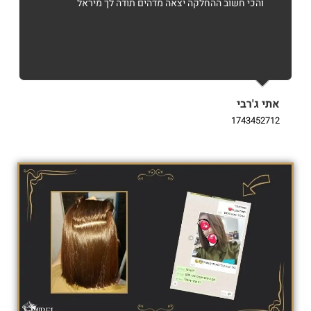
והכי חשוב ההחלקה יצאה מדהים תודה לך מיראל
אתי ג'רבי
i
9
1743452712