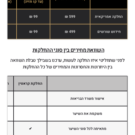
(עד קו חזיה)
(אחרי ק
החלקה אמריקאית
599 ₪
99 ₪
199 ₪
חידוש שורשים
499 ₪
99 ₪
199 ₪
השוואת מחירים בין סוגי ההחלקות
לפני שתחליטי איזו החלקה לעשות, ערכנו בשבילך טבלת השוואה
בין היתרונות והחסרונות והמחירים של כל ההחלקות
החלקת קראטין
החלקה
אישור משרד הבריאות
משקמת את השיער
מתאימה לכל סוגי השיער
✔