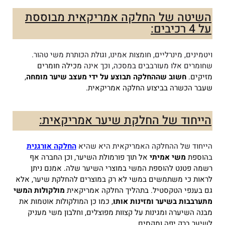
השיטה של החלקה אמריקאית מבוססת
על 4 רכיבים:
ויטמינים, מינרליים, חומצות אמינו, וגולת הכותרת משי טהור.
שחומרים אלו מעורבבים במסכה, וכך אינה
מכילה חומרים
מזיקים.
חשוב שההחלקה תבוצע על ידי מעצב שיער מומחה
,
שעבר הכשרה בביצוע החלקה אמריקאית.
הייחוד של החלקת שיער אמריקאית:
הייחוד של ההחלקה האמריקאית היא שהיא
החלקה אורגנית
ב
הוספת
משי אמיתי
אל תוך פורמולת השיער, וכן החברה אף
רשמה פטנט להוספת המשי במוצרי השיער שלה.
אמנם ניתן
לראות כי משתמשים במשי לא רק במוצרים להחלקת שיער, אלא
גם בענפי הטקסטיל.
בתהליך החלקה אמריקאית
מולקולות המשי
מתערבבות בשיער ומזינות אותו
, כמו כן המולקולות אוטמות את
מבנה השיערה ומגינות על קצוות מפוצלים, וחלבון משי מעניק
לשיער ברק יפה ומקסים.