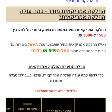
החלקת סקיוריטי
החלקה אמריקאית מחיר - כמה עולה
החלקה אמריקאית?
החלקה אמריקאית מחיר במספרות בשוק היום יכול לנוע בין
1500
ל-
3000
₪.
ואילו החלקה אמריקאית מחיר שתבצעי אצל
מיראל
בשירות עד
החל מ
599 ₪
בלבד!
הבית או במספרה יעלה
טבלת מחירים החלקה אמריקאית
כדי לדעת כמה עולה החלקה אמריקאית, ערכנו בשבילכן טבלה
מסודרת
<<לגלול טבלה ימינה/שמאלה>>
תוספת
תוס
מחיר
שיער ארוך/עבה
שיער אר
(שיער עד הכתפיים)