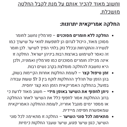
וחשוב מאוד להכיר אותם על מנת לקבל החלטה
מושכלת.
החלקה אמריקאית יתרונות:
החלקה ללא חומרים מסוכנים
– פורמלין נחשב לחומר
מסוכן מאוד, היכול לגרום הן לתופעות לוואי על שיערך כמו
לנשירה והתקרחות ובכלל נזק בלתי הפיך לשיער. לכן חומר
זה נאסר לשימוש בארצות רבות ביניהן ישראל. החלקה זו
אינה מכילה חומרים מסוכנים כמו פורמלין ואמוניה, ולכן
היא נחשבת להחלקה מומלצת בקרב נשים רבות.
זמן טיפול קצר
– לעומת החלקות אחרות הקיימות בשוק,
בהן הזמן של תהליך ההחלקות לוקח בין 3 ל5 שעות עבודה
בפועל, בהחלקה האמריקאית הזמן הוא קצר יחסית.
ניתן לחפוף את השיער באופן מידי
– חשוב מאוד לדעת כי
ברוב ההחלקות אסור לחפוף כלל את השיער לאחר ההחלקה
או מספר ימים מוגבל אחריה, לעומת ההחלקה האמריקאית
שמאפשרת חפיפה מיידית.
מתאימה לכל סוגי השיער
– החלקה זו מתאימה לכל סוגי
השיער, כגון שיער פגוע, שיער שעבר החלקות כימיות