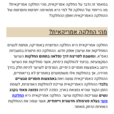
במאמר זה נדבר על החלקה אמריקאית, מהי החלקה אמריקאית?
מה הייחוד של החלקה זו? למי היא מתאימה יתרונות וחסרונות של
ההחלקה האמריקאית ואופן ההחלקה?
מהי החלקה אמריקאית?
החלקה אמריקאית היא החלקה המיוצרת באמריקה, ונותנת לנשים
המחליקות את שיערן אופק חדש.
ההחלקה הזו מיוצרת במעבדות
נאס"א, ו
נחשבת לפריצת דרך נפלאה בתחום החלקות
השיער
המקצועיות.
בניגוד להחלקות כימיות, אשר מחליקות את השיער
היטב באמצעות חומרים כימיים, הגורמים לשיער להיות חלק בדרך
מהירה, אך בהחלקות אלו משתמשים בחומרים לא בריאותיים,
ההחלקה האמריקאית עושה זאת
באמצעות חומרים טבעיים
בלבד
!
ההחלקה האמריקאית שייכת להחלקות האורגניות, לעומת
הזמן הקצר שהיא נמצאת בארץ, הפכה להיות
נפוצה מאוד בקרב
נשים
שצריכות החלקת שיער.
החלקה אמריקאית
היא
החלקת
משי
בעלת פורמולה חדשנית וייחודית
, אשר שמה את ההחלקות
האחרות הרחק מאחור.