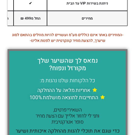
ניתנת בשירות VIP עד הבית
✔
מחירים
החל מ499 ₪
החל מ899 
-המחירים באתר אינם כוללים מע"מ ועשויים להיות מוזלים בהתאם לסוג
שיערך, להצעת מחיר קונקרטית יש לפנות אלינו-
נמאס לך שהשיער שלך
מקורזל ונפוח?
כל הלקוחות שלנו נהנות מ:
אחריות מלאה על ההחלקה
התחייבות לתוצאה מושלמת 100%
השאירי פרטים,
ותני לי לחזור אלייך עם הצעת מחיר
סופר אטרקטיבית
כדי שגם את תוכלי להנות מהחלקה איכותית ושיער