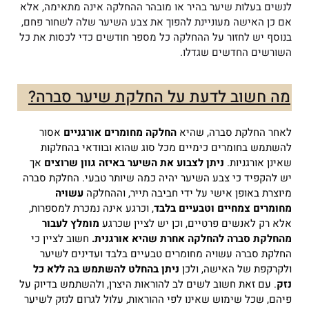
לנשים בעלות שיער בהיר או מובהר ההחלקה אינה מתאימה, אלא
אם כן האישה מעוניינת להפוך את צבע השיער שלה לשחור פחם,
בנוסף יש לחזור על ההחלקה כל מספר חודשים כדי לכסות את כל
השורשים החדשים שגדלו.
מה חשוב לדעת על החלקת שיער סברה?
לאחר החלקת סברה, שהיא
החלקה מחומרים אורגניים
אסור
להשתמש בחומרים כימיים מכל סוג שהוא ובוודאי בהחלקות
שאינן אורגניות.
ניתן לצבוע את השיער באיזה גוון שרוצים
אך
יש להקפיד כי צבע השיער יהיה כמה שיותר טבעי.
החלקת סברה
מיוצרת באופן אישי על ידי חביבה תייר, וההחלקה
עשויה
מחומרים צמחיים וטבעיים בלבד
, וכרגע אינה נמכרת למספרות,
אלא רק לאנשים פרטיים, וכן יש לציין שכרגע
מומלץ לעבור
מהחלקת סברה להחלקה אחרת
שהיא אורגנית.
חשוב לציין כי
החלקת סברה עשויה מחומרים טבעיים בלבד ועדינים לשיער
ולקרקפת של האישה, ולכן
ניתן בהחלט להשתמש בה ללא כל
נזק
.
עם זאת חשוב לשים לב להוראות היצרן, ולהשתמש בדיוק על
פיהם, שכל שימוש שאינו לפי ההוראות, עלול לגרום לנזק לשיער