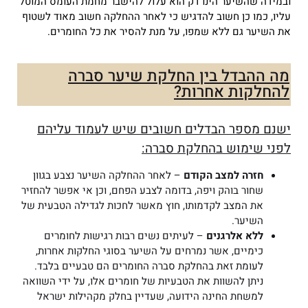
ובמידה שהשיער הינו דק הוא עלול להישבר מחמת העומס המוטל
עליו, כמו כן חשוב להדגיש כי לאחר ההחלקה חשוב מאוד לשטוף
את השיער גם ללא שמפו, על מנת להסיר את כל החומרים.
מה ההבדל בין החלקת שיער סברה
להחלקות אחרות?
ישנם מספר הבדלים חשובים שיש לעמוד עליהם
לפני שימוש בהחלקת סברה:
חזרה למצב הקודם
– לאחר ההחלקה השיער נצבע בגוון
שחור בוהק ויפה, בדומה לצבע הפחם, וכן אי אפשר להחזיר
את המצב לקדמותו, חוץ מאשר לחכות לגדילה הטבעית של
השיער.
ללא אלרגנים
– לעיתים נשים רבות רגישות לחומרים
כימיים, אשר נמרחים על השיער בסוגי החלקות אחרות,
לעומת זאת בהחלקת סברה החומרים הם טבעיים בלבד.
ניתן להשוות את הטבעיות של חומרים אלו, על ידי השוואה
למשחת החינה הידועה, שעדיין בחלק מקהילות ישראל