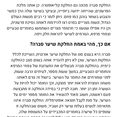
החלקת סברה מכונה גם החלקת קליאופטרה.
כן אותה מלכת
הפרעונים, שהייתה ידועה ביופייה, ובעיקר בשיער שלה הרך כמשי
והצבוע בשחור בוהק כמו פחם. ניתן לומר כי רבים מנשות העולם
הגדול, ונשות מצריים בפרט רצו להידמות לאותה נסיכת פרעונית,
וכן היו אפילו שטענו כי חרטומי מצרים השתמשו בחומרים טבעיים
וצמחי מרפא, הגורמים לשיער להראות חלק ויפה.
אם כך, מהי באמת החלקת שיער סברה?
סברה היא בעצם סוג של החלקת שיער אורגנית, השייכת לכלל
החלקות השיער, שכן לא ניתן להגדיר אותה בשום מצב כהחלקה
כימית.
בהחלקת סברה מבשלים את התערובת של צמחי המרפא
והחומרים הטבעיים, במשך שעות מספר, לעיתים הרבה שעות,
לפני שמורחים את החומר על השיער.
בישול זה גורם לאותה
משחה הנוצרת להראות יותר מוצקה, וכך החומר יכול להיות על
השערה זמן רב יותר.
חובה לציין כי במידה והחלקה זו מתבצעת
פעם ראשונה, חשוב מאוד להשאיר את החומר מספר ימים על
השיער, על מנת לקבל תוצאה אופטימלית.
החלקת סברה אינה
מתאימה לנשים בעלות שיער דק ושביר, משום שבהחלקה זו
עוטפים כל שיערה בחומרים המכבידים על המעטפת שלה,