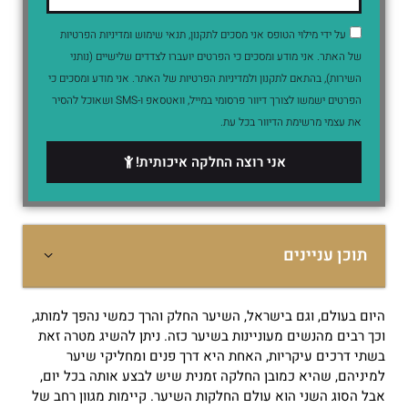
על ידי מילוי הטופס אני מסכים לתקנון, תנאי שימוש ומדיניות הפרטיות
של האתר. אני מודע ומסכים כי הפרטים יועברו לצדדים שלישיים (נותני
השירות), בהתאם לתקנון ולמדיניות הפרטיות של האתר. אני מודע ומסכים כי
הפרטים ישמשו לצורך דיוור פרסומי במייל, וואטסאפ ו-SMS ושאוכל להסיר
את עצמי מרשימת הדיוור בכל עת.
אני רוצה החלקה איכותית!
תוכן עניינים
היום בעולם, וגם בישראל, השיער החלק והרך כמשי נהפך למותג,
וכך רבים מהנשים מעוניינות בשיער כזה.
ניתן להשיג מטרה זאת
בשתי דרכים עיקריות, האחת היא דרך פנים ומחליקי שיער
למיניהם, שהיא כמובן החלקה זמנית שיש לבצע אותה בכל יום,
אבל הסוג השני הוא עולם החלקות השיער.
קיימות מגוון רחב של