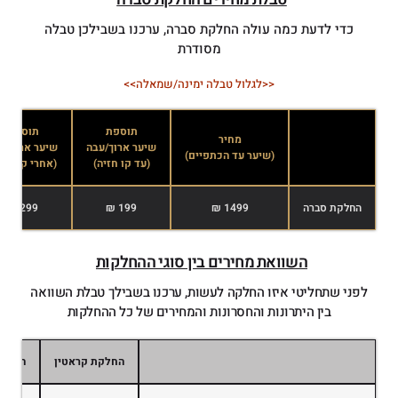
כדי לדעת כמה עולה החלקת סברה, ערכנו בשבילכן טבלה
מסודרת
<<לגלול טבלה ימינה/שמאלה>>
תוספת
תוספת
מחיר
שיער ארוך/עבה
שיער ארוך/ע
(שיער עד הכתפיים)
(עד קו חזיה)
(אחרי קו חזי
החלקת סברה
1499 ₪
199 ₪
299 ₪
השוואת מחירים בין סוגי ההחלקות
לפני שתחליטי איזו החלקה לעשות, ערכנו בשבילך טבלת השוואה
בין היתרונות והחסרונות והמחירים של כל ההחלקות
החלקת קראטין
החלקה