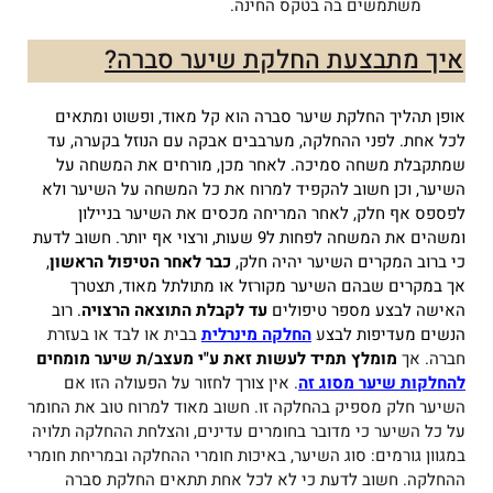
משתמשים בה בטקס החינה.
איך מתבצעת החלקת שיער סברה?
אופן תהליך החלקת שיער סברה הוא קל מאוד, ופשוט ומתאים
לכל אחת.
לפני ההחלקה, מערבבים אבקה עם הנוזל בקערה, עד
שמתקבלת משחה סמיכה. לאחר מכן, מורחים את המשחה על
השיער, וכן חשוב להקפיד למרוח את כל המשחה על השיער ולא
לפספס אף חלק, לאחר המריחה מכסים את השיער בניילון
ומשהים את המשחה לפחות ל9 שעות, ורצוי אף יותר.
חשוב לדעת
כי ברוב המקרים השיער יהיה חלק,
כבר לאחר הטיפול הראשון
,
אך במקרים שבהם השיער מקורזל או מתולתל מאוד, תצטרך
האישה לבצע מספר טיפולים
עד לקבלת התוצאה הרצויה
.
רוב
הנשים מעדיפות לבצ
ע
החלקה מינרלית
בבית או לבד או בעזרת
חברה. אך
מומלץ תמיד לעשות זאת ע"י מעצב/ת שיער מומחים
להחלקות שיער מסוג זה
. אין צורך לחזור על הפעולה הזו אם
השיער חלק מספיק בהחלקה זו. חשוב מאוד למרוח טוב את החומר
על כל השיער כי מדובר בחומרים עדינים, והצלחת ההחלקה תלויה
במגוון גורמים: סוג השיער, באיכות חומרי ההחלקה ובמריחת חומרי
ההחלקה. חשוב לדעת כי לא לכל אחת תתאים החלקת סברה