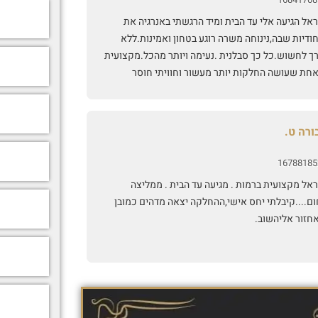
אל הגיעה אלי עד הבית ומיד הרגשתי באנרגיה את
ודיות שבה,נינוחה משרה רוגע בטחון ואמינות.ללא
רך לחשוש.כל כך סבלנית .נעימה ויותר מהכל.מקצועית
אחת שעושה החלקות יותר מעשור וחוויתי חוסר
נות מאחת מהן,וסיכון בריאותי.החוויה עם מיראל
זירה לי בטחון היתה מתקנת.ומעל לכל ציפיההשיער
י מושלם! בתזוזה טבעית רך וטבעי.מברכת על ההכרות
ורה ט.
ה.והלוואי שיגיע לכמה שיותר בנות.בתחום הזה לא
י להתסכן😊🙏❤️
16788185
אל מקצועית ברמות . מגיעה עד הבית . ממליצה
ום....קיבלתי יחס אישי,ההחלקה יצאה מדהים כמובן
חזור אליהשוב.