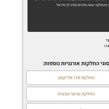
 ההחלקה יצאה מדהים תודה לך מיראל
ולגרד, אבל 
כאילו רוח
...
י
Matan Vardi
1692692239
174
וגי החלקות אורגניות נוספות:
החלקת פרו אדיקשן
החלקת שיער טבעית