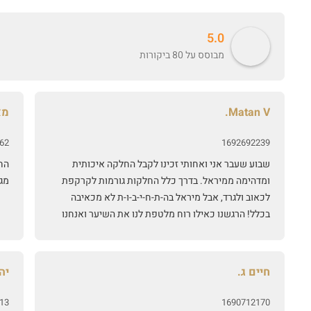
5.0
מבוסס על 80 ביקורות
Matan V.
מא
62
1692692239
שבוע שעבר אני ואחותי זכינו לקבל החלקה איכותית
הח
ומדהימה ממיראל. בדרך כלל החלקות גורמות לקרקפת
מג
לכאוב ולגרד, אבל מיראל בה-ת-ח-י-ב-ו-ת לא מכאיבה
בכלל! הרגשנו כאילו רוח מלטפת לנו את השיער ואנחנו
סובלות מקרקפת רגישה ובאמת לא הרגשנו כאב בכלל!!
את יוצאת בתחושה ששילמת על טיפול נעים ותוצאה
מצויינת. מיראל היא אישה מדהימההה וסבלנית, באמת
חיים ג.
יהל
אכפת לה שתרגישי בנוח ושההחלקה תצא טוב ושאת
תהיי מרוצה. שווה כל שקל! 🙂
13
1690712170