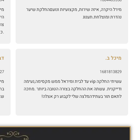
מירל היקרה, איזה שירות, מקצועיות ונועםהחלקת שיער
מיר
נהדרת ומוצלחת.תענוג
היח
צו
.כ
אמי
הח
של
מיכל ב.
דב
אית
כד
27
1681813829
עשיתי החלקה vip עד לבית ומיראל ממש מקסימה,נעימה
מיר
ודייקנית. עשתה את ההחלקה בצורה הטובה ביותר .מחכה
בח
לתאם תור בעתידהמלצה שלי לקבוע רק אצלה!
שא