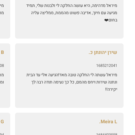
מיראל מדהימה, היא עושה החלקה לי ולבנות שלי, תמיד
מי
מגיעה עם חיוך, אדיבה פשוט מהממת, ממליצה עליה
מו
בחום❤️
שירן יהונתן כ.
 B.
08
1685212041
מיראל עשתה לי החלקה טובה מאד!הגיעה אלי עד הבית
מא
ונתנה שירות ויחס מהמם, כל כך נעימה תודה רבה לך
ומב
יקירה!!
G.
Meira L.
94
1684403558