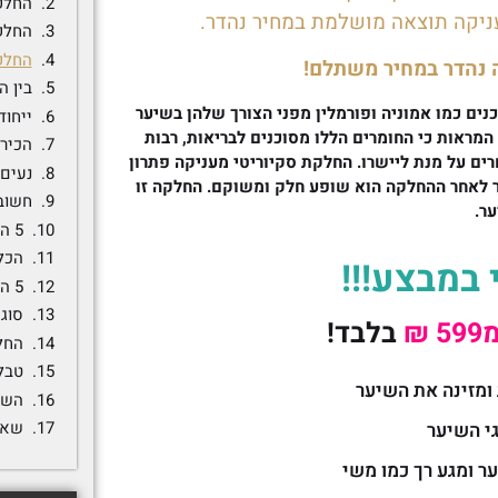
החלקת ס
יקה תוצאה מושלמת במחיר נהדר.
החלקת
החלקה ecurity
 נהדר במחיר משתלם!
ים כמו אמוניה ופורמלין מפני הצורך שלהן בשיער
ייחו
ראות כי החומרים הללו מסוכנים לבריאות, רבות
הכירו 
ם על מנת ליישרו. החלקת סקיוריטי מעניקה פתרון
ר לאחר ההחלקה הוא שופע חלק ומשוקם. החלקה זו
ר.
5 היתרונות של החלקה זו:
הכלל
במבצע!!!
5 השלבים להחלקת security מושלמת:
סוגי
₪
בלבד!
החל
טבל
מזינה את השיער
השו
שאל
י השיער
 ומגע רך כמו משי