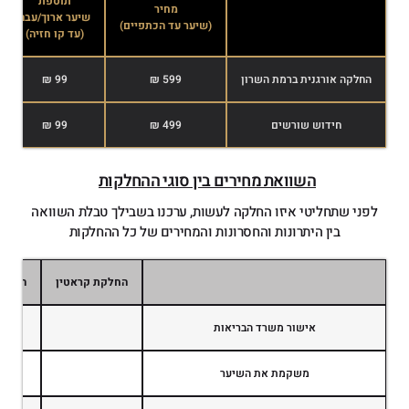
תוספת
מחיר
שיער ארוך/עבה
(שיער עד הכתפיים)
(עד קו חזיה)
החלקה אורגנית ברמת השרון
599 ₪
99 ₪
חידוש שורשים
499 ₪
99 ₪
השוואת מחירים בין סוגי ההחלקות
לפני שתחליטי איזו החלקה לעשות, ערכנו בשבילך טבלת השוואה
בין היתרונות והחסרונות והמחירים של כל ההחלקות
החלקת קראטין
החלקה
אישור משרד הבריאות
משקמת את השיער