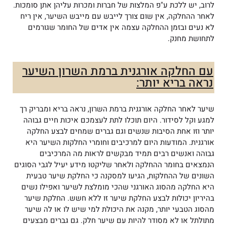
לרוב, יש ללכת ע"פ המלצות של חברות ומכרות עליהן אתן סומכות.
לאחר ההחלקה, אין שום צורך לייבש עם מייבש השיער, אין ריח
לא נעים ובזמן ההחלקה עצמה אין אדים של החומר שגורמים
לתחושת מחנק.
עם החלקה אורגנית ברמת השרון השיער
נראה בריא יותר:
שיער לאחר החלקה אורגנית ברמת השרון, נראה בריא ומבריק רך
למגע וקל לסידור. היום תוכלו לתת לעצמכם איכות חיים גבוהה
יותר וזו אחת הסיבות שנשים וגם גברים שמחים לבצע החלקה
אורגנית. המודעות היום למרכיבים וחומרי החלקות השיער היא
גבוהה ואנשים רבים תמיד מבקשים לראות מה המרכיבים
הנמצאים בחומר ההחלקה ולאחר שליקטו מידע יעיל לגבי הסוגים
השונים של ההחלקות, הגיעו למסקנה כי החלקת שיער טבעית
היא החלקה מהסוג האורגני שהכי מומלצת לשיער ואפילו נשים
בהיריון יכולות לבצע החלקת שיער זו ללא חשש. החלקת שיער
מהסוג הטבעי יותר, מקנה את היכולת למי שיש לו או לה שיער
מתולתל או לא מסודר להיות עם שיער חלק. גם גברים מבצעים