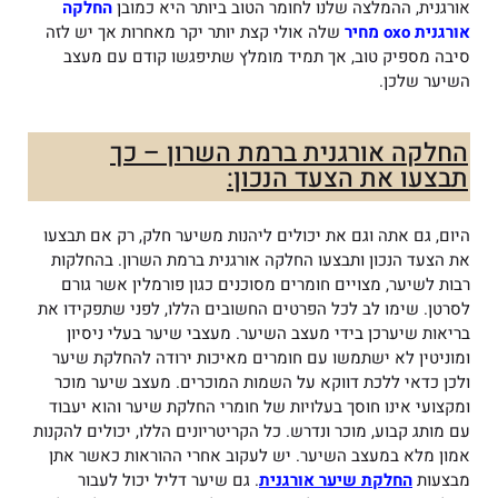
אורגנית, ההמלצה שלנו לחומר הטוב ביותר היא כמובן
החלקה
אורגנית oxo מחיר
שלה אולי קצת יותר יקר מאחרות אך יש לזה
סיבה מספיק טוב, אך תמיד מומלץ שתיפגשו קודם עם מעצב
השיער שלכן.
החלקה אורגנית ברמת השרון – כך
תבצעו את הצעד הנכון:
היום, גם אתה וגם את יכולים ליהנות משיער חלק, רק אם תבצעו
את הצעד הנכון ותבצעו החלקה אורגנית ברמת השרון. בהחלקות
רבות לשיער, מצויים חומרים מסוכנים כגון פורמלין אשר גורם
לסרטן. שימו לב לכל הפרטים החשובים הללו, לפני שתפקידו את
בריאות שיערכן בידי מעצב השיער. מעצבי שיער בעלי ניסיון
ומוניטין לא ישתמשו עם חומרים מאיכות ירודה להחלקת שיער
ולכן כדאי ללכת דווקא על השמות המוכרים. מעצב שיער מוכר
ומקצועי אינו חוסך בעלויות של חומרי החלקת שיער והוא יעבוד
עם מותג קבוע, מוכר ונדרש. כל הקריטריונים הללו, יכולים להקנות
אמון מלא במעצב השיער. יש לעקוב אחרי ההוראות כאשר אתן
מבצעות
החלקת שיער אורגנית
. גם שיער דליל יכול לעבור