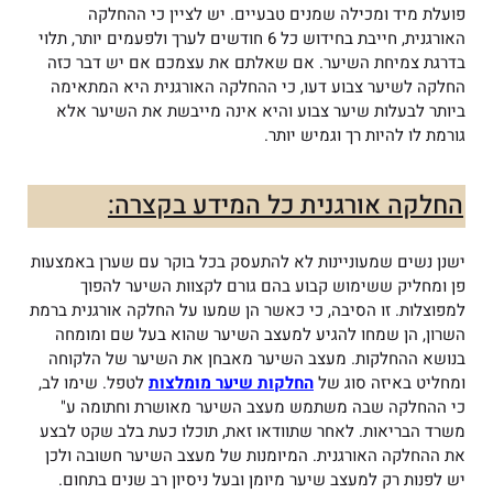
פועלת מיד ומכילה שמנים טבעיים. יש לציין כי ההחלקה
האורגנית, חייבת בחידוש כל 6 חודשים לערך ולפעמים יותר, תלוי
בדרגת צמיחת השיער. אם שאלתם את עצמכם אם יש דבר כזה
החלקה לשיער צבוע דעו, כי ההחלקה האורגנית היא המתאימה
ביותר לבעלות שיער צבוע והיא אינה מייבשת את השיער אלא
גורמת לו להיות רך וגמיש יותר.
החלקה אורגנית כל המידע בקצרה:
ישנן נשים שמעוניינות לא להתעסק בכל בוקר עם שערן באמצעות
פן ומחליק ששימוש קבוע בהם גורם לקצוות השיער להפוך
למפוצלות. זו הסיבה, כי כאשר הן שמעו על החלקה אורגנית ברמת
השרון, הן שמחו להגיע למעצב השיער שהוא בעל שם ומומחה
בנושא ההחלקות. מעצב השיער מאבחן את השיער של הלקוחה
ומחליט באיזה סוג של
החלקות שיער מומלצות
לטפל. שימו לב,
כי ההחלקה שבה משתמש מעצב השיער מאושרת וחתומה ע"
משרד הבריאות. לאחר שתוודאו זאת, תוכלו כעת בלב שקט לבצע
את ההחלקה האורגנית. המיומנות של מעצב השיער חשובה ולכן
יש לפנות רק למעצב שיער מיומן ובעל ניסיון רב שנים בתחום.