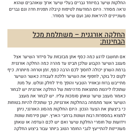
החלקות שיער במיוחד גברים בעלי שיער ארוך שאוהבים שהוא
נראה מסודר. היום המודעות לטיפוח קיבלה תפנית חדה וגם גברים
מעוניינים להיראות טוב ועם שיער מסודר.
החלקה אורגנית – משתלמת מכל
הבחינות:
אם תחשבו לרגע כמה כסף אתן מבזבזות על סידור השיער אצל
מעצב השיער הקבוע שלכן תבינו עד מהרה כמה החלקה אורגנית
ברמת השרון יכולה לחסוך לכם הרבה כסף, זמן וטרחה מיותרת. כיף
לקום כל בוקר, לחפוף את השיער וללכת לעבודה כאשר השיער
מתייבש ברוח ובאוויר הטבעי והופך מיד לחלק וגולש. על מנת
שתוכלו ליהנות מתוצאות מדהימות של החלקה אורגנית יש לבחור
כאמור מעצב שיער שאתן סומכות עליו. יש לבחור את מעצב
השיער אשר מתמחה בהחלקות אורגניות, כך שתוכלו להיות בטוחות
כי ביצעתן את הצעד הנכון. היום החלקות מהסוג האורגני, ניתן
למצוא במספרות רבות ושונות ברחבי הארץ. ישנן פירמות שונות
וידועות של חומרי החלקת שיער ואם יש לכם העדפה או שאתן
מעוניינות להתייעץ לגבי החומר הטוב ביותר עבור ביצוע החלקה