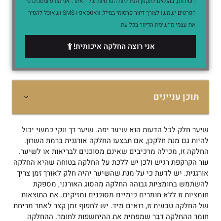
השירות), בהתאם לתקנון ולמדיניות הפרטיות של האתר. אני מודע ומסכים כי
הפרטים ישמשו לצורך דיוור פרסומי במייל, וואטסאפ ו-SMS ושאוכל להסיר
את עצמי מרשימת הדיוור בכל עת.
אני רוצה החלקה איכותית!
תוכן עניינים
שיער חלק לכל הדעות הוא שיער יפה. שיער רך ונקי כמשי יכול
להיות גם מנת חלקכן, אם תבצעו החלקה אורגנית ברמת השרון.
החלקה זו, מכילה מרכיבים שאינם מסוכנים לבריאות או לשיער.
עור הקרקפת רגיש ולכן יש ללכת על החלקה בטוחה שהיא החלקה
אורגנית. יש לדעת כי על מנת שהשיער יהיה חלק לאורך זמן צריך
להשתמש בחומציות גבוהה
החלקה מהסוג האורגני, מספקת
חומציות זו ללא חומרים כימיים מסוכנים ומזיקים.
את התוצאות
של החלקה טבעית זו, רואים מיד. יש לחפוף זמן קצר לאחר מריחת
חומר ההחלקה דבר שמפחית את ההיחשפות לחומר. ההחלקה