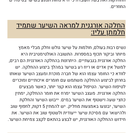
החוזרים.
החלקה אורגנית למראה השיער שתמיד
חלמתן עליו:
נשים רבות בעולם, חולמות על שיער גולש וחלק מבלי מאמץ
מיותר וביקור תכוף במספרות. התשובה האולטימטיבית היא
החלקה אורגנית בגבעתיים. היתרונות בהחלקה האורגנית הם רבים,
למשל אין אדים או ריח רע בשיער במהלך ביצוע ההחלקה. יש
לוודא כי החומר עצמו הוא של חברה מוכרת ומעצב השיער שאותו
בחרתן לביצוע ההחלקה משתמש עם חומרים איכותיים ומוכרים
לטיפוח השיער. הטיפול עצמו הוא קצר יותר, כאשר מבצעים
החלקה אורגנית. מעצב השיער ימרח את חומר ההחלקה, ימתין
כחצי שעה וישטוף את השיער במים. ייבוש השיער והחלקת
השיער, יבוצעו באמצעות מחליק. יש להמתין 5 דקות, לחפוף שוב
ולהישאר עם מסיכת שיער ייעודית ולשטוף שוב את השיער. את
חידוש ההחלקה האורגנית, יש לבצע בהתאם לקצב צמיחת השיער.