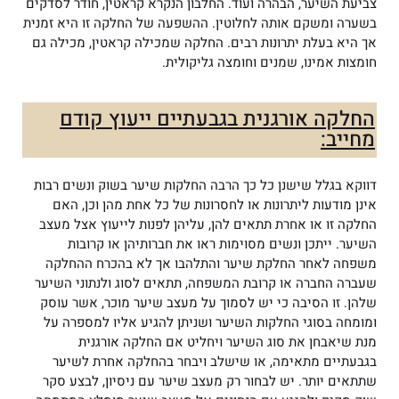
צביעת השיער, הבהרה ועוד. החלבון הנקרא קראטין, חודר לסדקים
בשערה ומשקם אותה לחלוטין. ההשפעה של החלקה זו היא זמנית
אך היא בעלת יתרונות רבים. החלקה שמכילה קראטין, מכילה גם
חומצות אמינו, שמנים וחומצה גליקולית.
החלקה אורגנית בגבעתיים ייעוץ קודם
מחייב:
דווקא בגלל שישנן כל כך הרבה החלקות שיער בשוק ונשים רבות
אינן מודעות ליתרונות או לחסרונות של כל אחת מהן וכן, האם
החלקה זו או אחרת תתאים להן, עליהן לפנות לייעוץ אצל מעצב
השיער. ייתכן ונשים מסוימות ראו את חברותיהן או קרובות
משפחה לאחר החלקת שיער והתלהבו אך לא בהכרח ההחלקה
שעברה החברה או קרובת המשפחה, תתאים לסוג ולנתוני השיער
שלהן. זו הסיבה כי יש לסמוך על מעצב שיער מוכר, אשר עוסק
ומומחה בסוגי החלקות השיער ושניתן להגיע אליו למספרה על
מנת שיאבחן את סוג השיער ויחליט אם החלקה אורגנית
בגבעתיים מתאימה, או שישלב ויבחר בהחלקה אחרת לשיער
שתתאים יותר. יש לבחור רק מעצב שיער עם ניסיון, לבצע סקר