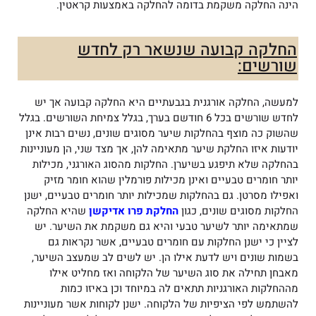
הינה החלקה משקמת בדומה להחלקה באמצעות קראטין.
החלקה קבועה שנשאר רק לחדש
שורשים:
למעשה, החלקה אורגנית בגבעתיים היא החלקה קבועה אך יש
לחדש שורשים בכל 6 חודשם בערך, בגלל צמיחת השורשים. בגלל
שהשוק כה מוצף בהחלקות שיער מסוגים שונים, נשים רבות אינן
יודעות איזו החלקת שיער מתאימה להן, אך מצד שני, הן מעוניינות
בהחלקה שלא תיפגע בשיערן. החלקות מהסוג האורגני, מכילות
יותר חומרים טבעיים ואינן מכילות פורמלין שהוא חומר מזיק
ואפילו מסרטן. גם בהחלקות שמכילות יותר חומרים טבעיים, ישנן
החלקות מסוגים שונים, כגון
החלקת פרו אדיקשן
שהיא החלקה
שמתאימה יותר לשיער טבעי והיא גם משקמת את השיער.
יש
לציין כי ישנן החלקות עם חומרים טבעיים, אשר נקראות גם
בשמות שונים ויש לדעת אילו הן. יש לשים לב שמעצב השיער,
מאבחן תחילה את סוג השיער של הלקוחה ואז מחליט אילו
מההחלקות האורגניות תתאים לה במיוחד וכן באיזו כמות
להשתמש לפי הציפיות של הלקוחה. ישנן לקוחות אשר מעוניינות