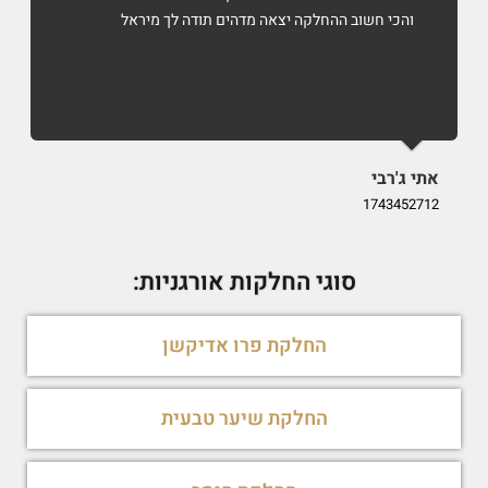
והכי חשוב ההחלקה יצאה מדהים תודה לך מיראל
אתי ג'רבי
i
9
1743452712
סוגי החלקות אורגניות:
החלקת פרו אדיקשן
החלקת שיער טבעית