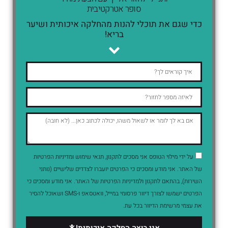
סופר אטרקטיבית
כדי שגם את תוכלי להנות מהחלקה איכותית ושיער
בריא!
על ידי מילוי הטופס אני מסכים לתקנון, תנאי שימוש ומדיניות הפרטיות
של האתר. אני מודע ומסכים כי הפרטים יועברו לצדדים שלישיים (נותני
השירות), בהתאם לתקנון ולמדיניות הפרטיות של האתר. אני מודע ומסכים כי
הפרטים ישמשו לצורך דיוור פרסומי במייל, וואטסאפ ו-SMS ושאוכל להסיר
את עצמי מרשימת הדיוור בכל עת.
אני רוצה החלקה איכותית!