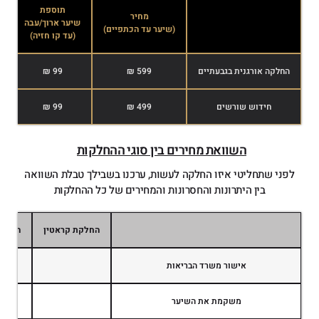
תוספת
מחיר
שיער ארוך/עבה
ש
(שיער עד הכתפיים)
(עד קו חזיה)
(
החלקה אורגנית בגבעתיים
599 ₪
99 ₪
חידוש שורשים
499 ₪
99 ₪
השוואת מחירים בין סוגי ההחלקות
לפני שתחליטי איזו החלקה לעשות, ערכנו בשבילך טבלת השוואה
בין היתרונות והחסרונות והמחירים של כל ההחלקות
החלקת קראטין
החלקה
אישור משרד הבריאות
משקמת את השיער