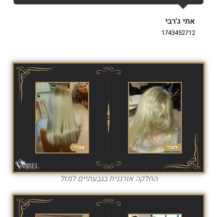
אתי ג'רבי
i
9
1743452712
החלקה אורגנית בגבעתיים למזל