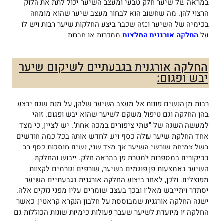
במראה של שיער חלק טבעי ומעצב השיער יכול לתת את הלוק
הרצוי להן. מה שחשוב הוא לבחור מעצב שיער שהוא מומחה
בכימיה של השיער וכזה שכבר ביצע החלקות שיער רבות ויש לו
על
החלקה אורגנית המלצות
ממכרות או חברות.
החלקה אורגנית בגבעתיים לשיקום שיער
יבש ופגום:
רבות מן הנשים פונות אל מעצב השיער שלהן, על מנת שגם יבצע
בהן החלקה וגם טיפול משקם לשיער שהוא יבש ופגום. זוהי
למעשה השגה של "שתי ציפורים במכה אחת". יש לציין, כי מצד
אחד החלקת שיער עולה כסף ויש לחדש אותה בכל כמה חודשים
בשל צמיחת שורשי השיער אך מצד שני, נשים חוסכות כסף רב
בביקורים במספרות למטרת פן במראה חלק. ייבוש והחלקת
השיער באמצעות פן פוגמים בשיער, שורפים וגורמים לקצוות
מפוצלים. ולכן, לאחר ביצוע החלקה אורגנית בגבעתיים השיער
יסתדר ויתייבש מאליו ובכך בעצם שומרים עליו מפני נזקים אלה.
ישנה החלקה אורגנית שמבוססת על חלבון הנקרא קראטין, כאשר
החלקה זו מיועדת לשיער שעבר פעולות כימיות שונות הכוללות גם