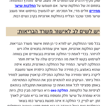
שוק מקיף ולהגיע עם הנתונים אל מעצב שיער מומלץ המתמחה
בתחום זה של החלקות שיער. אם תשמעו על
החלקות שיער
מחירים
זולים מדי, אל תסכימו. יש להמשיך בחיפוש אחר מעצב
שיער מוכר שכבר הצליח בהחלקות אורגניות בקרב נשים רבות.
יש לשים לב לאישור משרד הבריאות:
בכל סוגי ההחלקות, יש לוודא כי הן תחת אישור משרד הבריאות.
ישנן החלקות אורגניות, אשר אינן עומדות בתנאים אלה ויש
להיזהר. בכדי לאמת כי החלקה אורגנית בגבעתיים אכן בטוחה
לשימוש בקשו לראות מה המרכיבים שלה על אריזת חומר
ההחלקה לשיער. המחיר של ההחלקה האורגנית, נמצא איפה
שהוא באמצע, בין מחירה של ההחלקה היפנית אשר נחשבת
ליקרה ביותר ומחירה של החלקה המכילה קראטין שנחשב למחיר
הזול ביותר. העיקרון הוא להתאים נכון את ההחלקה המתאימה
באופן ספציפי לכל אחת ואחת כך שהתוצאות תתקבלנה בהתאם
לציפיות של הלקוחות.
החלקה oxo
היא העדיפה מבין כולן, היות
והיא שומרת על שיער חלק ומטופח במראה בריא ומבריק לאורך
זמן. יש לציין, כי החלקה זו אינה פוגעת בשיער כמו בשאר
ההחלקות זאת בשל העובדה כי היא פחות תפגע בשיער בטיפולים