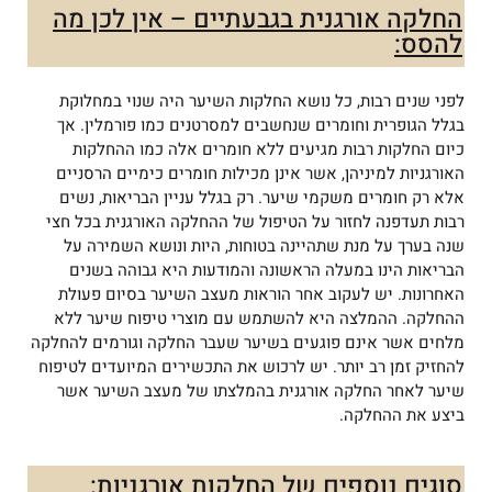
החלקה אורגנית בגבעתיים – אין לכן מה
להסס:
לפני שנים רבות, כל נושא החלקות השיער היה שנוי במחלוקת
בגלל הגופרית וחומרים שנחשבים למסרטנים כמו פורמלין. אך
כיום החלקות רבות מגיעים ללא חומרים אלה כמו ההחלקות
האורגניות למיניהן, אשר אינן מכילות חומרים כימיים הרסניים
אלא רק חומרים משקמי שיער. רק בגלל עניין הבריאות, נשים
רבות תעדפנה לחזור על הטיפול של ההחלקה האורגנית בכל חצי
שנה בערך על מנת שתהיינה בטוחות, היות ונושא השמירה על
הבריאות הינו במעלה הראשונה והמודעות היא גבוהה בשנים
האחרונות. יש לעקוב אחר הוראות מעצב השיער בסיום פעולת
ההחלקה. ההמלצה היא להשתמש עם מוצרי טיפוח שיער ללא
מלחים אשר אינם פוגעים בשיער שעבר החלקה וגורמים להחלקה
להחזיק זמן רב יותר. יש לרכוש את התכשירים המיועדים לטיפוח
שיער לאחר החלקה אורגנית בהמלצתו של מעצב השיער אשר
ביצע את ההחלקה.
סוגים נוספים של החלקות אורגניות: