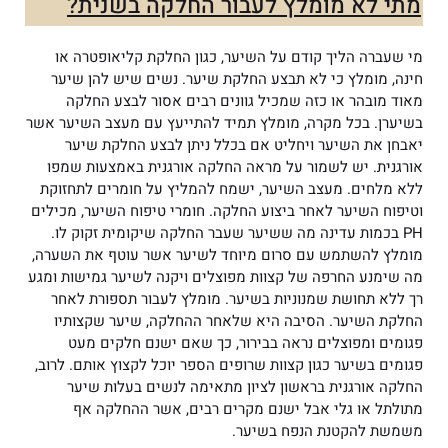
מתי לא מומלץ לעבור החלקה בשנית?
מי שעברה הליך קודם על השיער, כגון החלקת קליאופטרה או
חינה, מומלץ כי לא תבצע החלקת שיער. נשים שיש להן שיער
מאוד מובהר או כזה שמכיל גוונים רבים אסור לבצע החלקה
בשיערן. בכל מקרה, מומלץ תמיד להתייעץ עם מעצב השיער אשר
יאבחן את השיער ויחליט אם בכלל ניתן לבצע החלקת שיער
אורגנית. יש לשמור על מראה החלקה אורגנית באמצעות שמפו
ללא מלחים. מעצב השיער, ישמח להמליץ על חומרים לתחזוקת
וטיפוח השיער לאחר ביצוע החלקה. חומרי טיפוח השיער, מכילים
PH בכמות עדינה מה ששיער שעבר החלקה שיקומית זקוק לו.
מומלץ להשתמש עם סרום מיוחד לשיער אשר עוטף את השערה,
מה שימנע החרפה של קצוות מפוצלים ויקנה לשיער גמישות ומגע
רך ללא תחושת שמנוניות בשיער. מומלץ לעבור תספורת לאחר
החלקת השיער. הסיבה היא שלאחר ההחלקה, שיער שקצותיו
פגומים ומפוצלים נראה בבירור, כך שאם ישנם חלקים מעט
פגומים בשיער כגון קצוות שרופים הספר יוכל לקצוץ אותם. לרוב,
החלקה אורגנית בראשון לציון מתאימה לנשים בעלות שיער
מתולתל או גלי
אבל ישנם מקרים רבים, אשר ההחלקה אף
משמשת להקטנת הנפח בשיער.