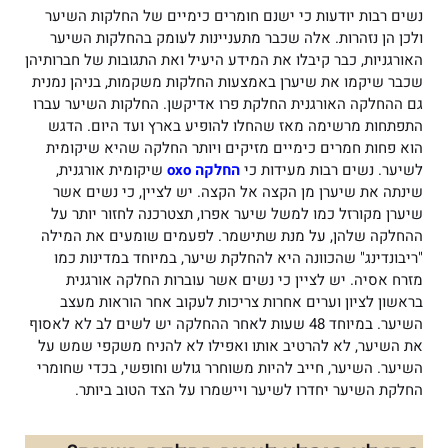
נשים רבות יודעות כי ישנם חומרים כימיים של החלקות השיער
ולכן הן נזהרות. אלה שכבר מתעניינות לעומק בהחלקות השיער
האורגניות, כבר קיבלו את המידע היעיל ואת התגובות של חברותיהן
שכבר שיקמו את שיערן באמצעות החלקות משקמות, בניהן נמנית
גם ההחלקה האורגנית החלקת פרו אדיקשן. החלקות השיער עברו
התפתחות מרשימה מאז שהחלו להופיע בארץ ועד היום. הדגש
הוא פחות חמרים כימיים מזיקים ויותר החלקה שהיא שיקומית
לשיער. נשים רבות מעידות כי
החלקה oxo
שיקומית אורגנית,
שינתה את שיערן מן הקצה אל הקצה. יש לציין, כי נשים אשר
שיערן מקורזל כמו למשל שיער אפרו, תצטרכנה לחזור יותר על
ההחלקה שלהן, על מנת שתישמר. לפעמים שומעים את המילה
"ריבונדינג" שהכוונה היא להחלקת שיער, במיוחד במדינות כמו
מזרח אסיה. יש לציין כי נשים אשר עוברות החלקה אורגנית
בראשון לציון וערים אחרות צריכות לעקוב אחר הוראות מעצב
השיער. במיוחד 48 שעות לאחר ההחלקה יש לשים לב לא לאסוף
את השיער, לא להרטיב אותו ואפילו לא להניח משקפי שמש על
השיער. השיער, חייב להיות משוחרר גולש וחופשי, בכדי שחומרי
החלקת השיער יחדרו לשיער ויישמרו על הצד הטוב ביותר.