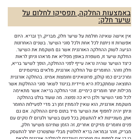
באמצעות החלקה, תפסיקו לחלום על
שיער חלק:
אין אישה שאינה חולמת על שיער חלק, מבריק, רך ובריא. היום
אפשרות זו ניתנת לכל אחת ולכל סוגי השיער. בשנים האחרונות
הגיעה לשוק ההחלקה האורגנית אשר גם משקמת את השיער.
החלקת שיער זו, משפרת באופן מפליא את מראהו וניתן לראות
כיצד השיער שהיה נראה עייף לפני ההחלקה, הופך לשיער בריא,
חלק וזוהר. החומרים של החלקה אורגנית, מלאים בוויטמינים
ומרכיבים כמו קולגן, פרוטאינים וחומצות אמינו. בהחלקה אורגנית
התוצאה שמתקבלת היא מיידית בניגוד לשאר סוגי ההחלקות אשר
מכילות יותר חומרים כימיים. זוהי החלקה בריאה אשר מתאימה
לכל סוגי השיער ולכן היא כה נפוצה. מה שעוד בולט בהחלקה
משקמת אורגנית, הוא שאין להמתין זמן רב מדי לפעילות החומר
וניתן יהיה לחפוף את השיער מיד בתום סיום ההחלקה. אם גם
אתן, מעוניינות לא להתעסק בכל פעם בשיער ולגרום לו נזקים עם
פנים וחומרים
מזיקים אחרים, זה הזמן שתיהנו משיער חלק,
מבריק, זוהר ובמראה בריא לחלוטין
מבלי שתצטרכו יותר להתעסק
בו כי אם לחפוף עם חומרים ייעודיים להחלקה
אורגנית ולצאת