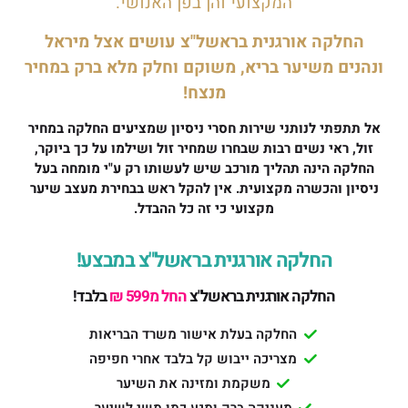
המקצועי והן בפן האנושי.
החלקה אורגנית בראשל"צ עושים אצל מיראל
ונהנים משיער בריא, משוקם וחלק מלא ברק במחיר
מנצח!
אל תתפתי לנותני שירות חסרי ניסיון שמציעים החלקה במחיר
זול, ראי נשים רבות שבחרו שמחיר זול ושילמו על כך ביוקר,
החלקה הינה תהליך מורכב שיש לעשותו רק ע"י מומחה בעל
ניסיון והכשרה מקצועית. אין להקל ראש בבחירת מעצב שיער
מקצועי כי זה כל ההבדל.
החלקה אורגנית בראשל"צ במבצע!
החלקה אורגנית בראשל"צ
החל מ599 ₪
בלבד!
החלקה בעלת אישור משרד הבריאות
מצריכה ייבוש קל בלבד אחרי חפיפה
משקמת ומזינה את השיער
מעניקה ברק ומגע כמו משי לשיער