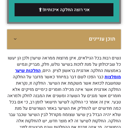
אני רוצה החלקה איכותית!
תוכן עניינים
נשים רבות בכל הגילאים, אינן מרוצות ממראה שיערן ולכן הן יעשו
כל שביכולתן על מנת לזכות בשיער גולש, חלק, מבריק וגמיש
באמצעות החלקה אורגנית בראשון לציון. היום,
החלקות שיער
מומלצות
כבר הפכו לשם דבר במיוחד כאשר מדובר על החלקה
שנחשבת לכזאת אשר משקמת את השיער. החלקה זו, נקראת
החלקה אורגנית אשר אינה מכילה חומרים כימיים מזיקים אלא
חומרים אשר מגנים על השערה ומשנים את המבנה לחלק ולמראה
טבעי. אין זה אומר כי החלקה לשיער תישאר לזמן רב, כי אם בכל
כמה חודשים יש להחליק את השיער באזור השורשים על מנת
שלא יהיה הבדל בין שיער שצומח מקורזל לבין השיער שכבר עבר
החלקה. החלקות לשיער זה לא מוצר חדש, יש להחלקות אלה
היסטוריה. מי אינה זוכרת את ההחלקות שהיו מבצעים לפני