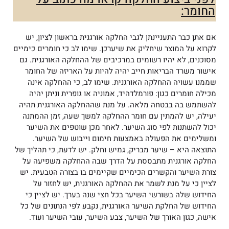
החומר:
אם אתן כבר התעניינתן לגבי החלקה אורגנית בראשון לציון, יש
לקרוא על המוצר שיחליק את שיערכן. שימו לב כי חומרים כימיים
מסוכנים, לא יהיו רשומים במרכיבים של ההחלקה האורגנית. גם
אישור משרד הבריאות חייב יהיה להיות על האריזה של החומר
שממנו עשויה ההחלקה האורגנית. שימו לב, כי ההחלקה אינה
מכילה חומרים כגון: פורמלדהיד, אמוניה או גופרית וניתן יהיה
להשתמש בה בבטחה מלאה. על מנת שההחלקה האורגנית תהיה
יעילה, יש להמתין עם חומר ההחלקה למשך שעה, זמן ההמתנה
יכול להשתנות לפי סוג השיער. לאחר מכן שוטפים את השיער
ומשלימים את הפעולה באמצעות חימום וייבוש של השיער.
התוצאה היא – שיער מבריק, גמיש וחלק. יש לדעת, כי תהליך של
החלקה אורגנית מתבססת על הדרך שבה ההחלקה משפיעה על
צורת השיער והקשרים הכימיים שקיימים בו בצורה הטבעית. יש
לציין כי על מנת לשמר את ההחלקה האורגנית, יש לחזור על
החידוש שלה בשורשי השיער בכל חצי שנה בערך. יש לציין כי
החידוש של החלקת השיער האורגנית, נקבע לפי הנתונים של כל
אישה, כגון האורך של השיער, צבע השיער, עובי השיער ועוד.