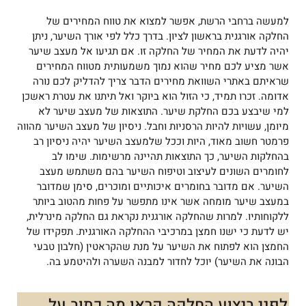
למעשה ברחבי הרשת, אפשר למצוא את טווח המחירים של
החלקה אורגנית בראשון לציון. בדרך כלל לפי אורך השיער, ניתן
יהיה לדעת את המחיר של החלקה זו. אם תגיעו אל מעצב שיער
אשר מציע לכם מחיר שהוא נמוך משמעותית מטווח המחירים
שראיתם באתרי השוואת מחירים הדבר צריך להדליק לכם נורה
אדומה. זכרו תמיד, כי הזול הוא ביוקר ואל תיתנו את עטרת ראשכן
למי שיבצע בכם החלקת שיער. התוצאות של מעצב שיער לא
מיומן, עשויות להיות הרסניות וחבל. ניסיון של מעצב השיער מהווה
פרמטר חשוב מאוד, היות וככל שלמעצב השיער יהיה ניסיון רב
בהחלקות השיער, כך התוצאות תהיינה מרשימות. שימו לב
לחומרים השונים לעיצוב וטיפוח השיער בהם משתמש מעצב
השיער. אם מדובר בחומרים איכותיים ומוכרים, סימן שמדובר
במעצב שיער מומחה אשר אינו מתפשר על פחות מהטוב ביותר
ללקוחותיו. למרות שהחלקה אורגנית נקראת גם החלקה מינרלית,
יש לדעת כי ישנו חמצן במרכיבי ההחלקה האורגנית. תפקידו של
החמצן הוא לפתוח את השיער על מנת שהקראטין (חלבון טבעי
הבונה את השיער) יוכל לחדור למבנה השערה ולהיטמע בה.
לפני ביצוע החלקה קראו מה כתוב על