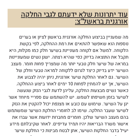
עוד יתרונות שלא ידעתם לגבי החלקה
אורגנית בראשל"צ:
מה שמעניין בביצוע החלקה אורגנית בראשון לציון או בערים
נוספות הוא שאפשר להתאים את רמת ההחלקה, לפי בקשת
הלקוחה. למשל אם לקוחה מעוניינת בשיער חלק כמו מקלות, היא
תקבל את התוצאה בדיוק כפי שהיא רצתה. ישנן נשים שמעוניינות
במראה של שיער חלק טבעי יותר מה שמצריך פחות חומר. מעצב
השיער ידע בדיוק כיצד לגרום ללקוחה למראה טבעי וחלק של
השיער. גם לאחר החלקת שיער אורגנית, ניתן יהיה לצבוע את
השיער, אך יש להמתין לפחות 10 ימים לאחר ביצוע ההחלקה.
כאשר נשים מבצעות החלקה, עליהן לדעת לגבי הנזק שנעשה
לשיער בזמן חשיפתו לשמש. יש להשתמש עם ספריי מיוחד אשר
יגן על השיער. שימוש עם כובע או מצנפת יכול להקטין את הנזק
לשיער שעבר החלקה. שימו לב לחומרי החלקת השיער שמשתמש
בהם מעצב השיער שלכן. חומרים מחברות ידועות אשר עברו את
אישור משרד הבריאות יהיו תמיד עדיפים. לאחר שקיבלתם מידע
יעיל בדבר החלקות השיער, אתן לבטח מבינות כי החלקת שיער