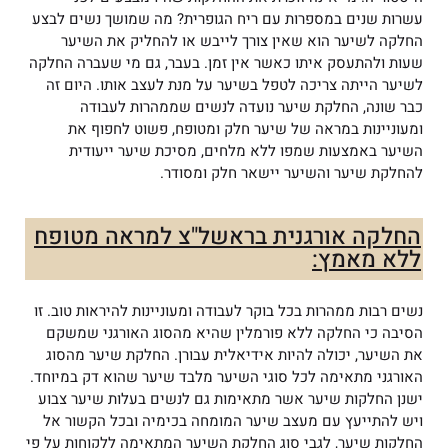
עשרות שנים במספרות עם ריח הגופרית? מה שמושך נשים לבצע
החלקה לשיער הוא שאין צורך לייבש או להחליק את השיער
שעות ולהתעסק איתו כאשר אין זמן. בעבר, גם מי שעברה החלקה
לשיער הייתה צריכה לטפל בשיער על מנת לעצב אותו. היום זה
כבר שונה, החלקת שיער נועדה לנשים שממהרות לעבודה
ומעוניינות במראה של שיער חלק ומטופח, פשוט לחפוף את
השיער באמצעות שמפו ללא מלחים, מסיכת שיער ייעודית
להחלקת שיער והשיער יישאר חלק ומסודר.
החלקה אורגנית בראשל"צ למראה מטופח
ללא מאמץ:
נשים רבות ממהרות בכל בוקר לעבודה ומעוניינות להיראות טוב. זו
הסיבה כי החלקה ללא פורמלין שהיא מהסוג האורגני שמשקם
את השיער, יכולה להיות אידיאלית עבורן. החלקת שיער מהסוג
האורגני מתאימה לכל סוגי השיער מלבד שיער שהוא דק במיוחד.
ישנן החלקות שיער אשר מתאימות גם לנשים בעלות שיער צבוע
ויש להתייעץ עם מעצב שיער המומחה בכימיה ובכל הקשור אל
החלקות שיער, לגבי סוג החלקת השיער המתאימה ללקוחות על פי