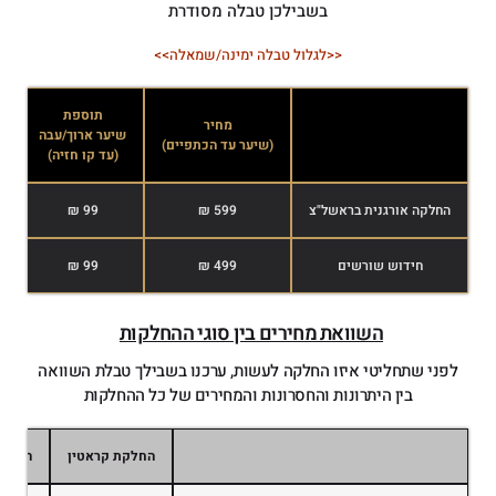
בשבילכן טבלה מסודרת
<<לגלול טבלה ימינה/שמאלה>>
תוספת
מחיר
שיער ארוך/עבה
ש
(שיער עד הכתפיים)
(עד קו חזיה)
(
החלקה אורגנית בראשל"צ
599 ₪
99 ₪
חידוש שורשים
499 ₪
99 ₪
השוואת מחירים בין סוגי ההחלקות
לפני שתחליטי איזו החלקה לעשות, ערכנו בשבילך טבלת השוואה
בין היתרונות והחסרונות והמחירים של כל ההחלקות
החלקת קראטין
החלקה