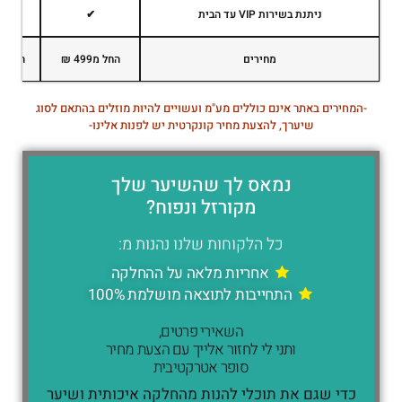
ניתנת בשירות VIP עד הבית
✔
מחירים
החל מ499 ₪
החל מ899 
-המחירים באתר אינם כוללים מע"מ ועשויים להיות מוזלים בהתאם לסוג
שיערך, להצעת מחיר קונקרטית יש לפנות אלינו-
נמאס לך שהשיער שלך
מקורזל ונפוח?
כל הלקוחות שלנו נהנות מ:
אחריות מלאה על ההחלקה
התחייבות לתוצאה מושלמת 100%
השאירי פרטים,
ותני לי לחזור אלייך עם הצעת מחיר
סופר אטרקטיבית
כדי שגם את תוכלי להנות מהחלקה איכותית ושיער