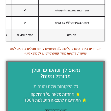
התחייבות לתוצאה מושלמת
✔
ניתנת בשירות VIP עד הבית
✔
מחירים
החל מ499 ₪
החל מ899 
-המחירים באתר אינם כוללים מע"מ ועשויים להיות מוזלים בהתאם לסוג
שיערך, להצעת מחיר קונקרטית יש לפנות אלינו-
נמאס לך שהשיער שלך
מקורזל ונפוח?
כל הלקוחות שלנו נהנות מ:
אחריות מלאה על ההחלקה
התחייבות לתוצאה מושלמת 100%
השאירי פרטים,