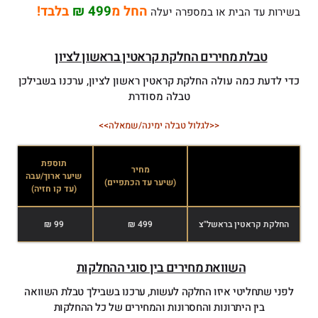
החל מ
499 ₪
בלבד!
בשירות עד הבית או במספרה יעלה
טבלת מחירים החלקת קראטין בראשון לציון
כדי לדעת כמה עולה החלקת קראטין ראשון לציון, ערכנו בשבילכן
טבלה מסודרת
<<לגלול טבלה ימינה/שמאלה>>
תוספת
מחיר
שיער ארוך/עבה
ש
(שיער עד הכתפיים)
(עד קו חזיה)
(
החלקת קראטין בראשל"צ
499 ₪
99 ₪
השוואת מחירים בין סוגי ההחלקות
לפני שתחליטי איזו החלקה לעשות, ערכנו בשבילך טבלת השוואה
בין היתרונות והחסרונות והמחירים של כל ההחלקות