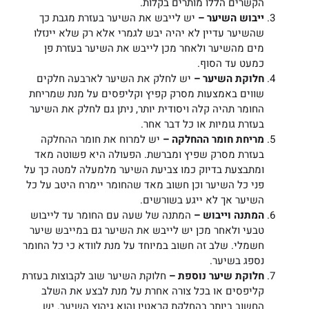
הקשרים הללו מותרים בקלות.
ייבוש השיער –
יש לייבש את השיער בעזרת מגבת כך
שהשיער עדיין לא יהיה יבש לגמרי אלא רק שלא יינזלו
מים מהשיער ולאחר מכן לייבש את השיער בעזרת פן
כמעט עד הסוף.
חלוקת השיער –
יש לחלק את השיער לארבעה חלקים
שווים באמצעות מסרק קפיץ וקליפסים על מנת שמריחת
החומר תהיה קלה ויסודית יותר, ניתן גם לחלק את השיער
בעזרת גומיות או כל דבר אחר.
מריחת חומר ההחלקה –
יש למרוח את חומר ההחלקה
בעזרת מסרק שפיץ ומברשת. הפעולה היא פשוטה מאד
ומתבצעת בדיוק כמו צביעת השיער מלמעלה למטה כך על
פני כל השיער וכן חשוב מאד שהחומר יימרח היטב על כל
השיער אך לא ייגע בשורשים.
המתנה וייבוש –
המתנה של שעה עם החומר עד לייבוש
טבעי ולאחר מכן יש לייבש את השיער גם במייבש שיער
חשמלי. שלב זה חשוב במיוחד על מנת לוודא כי כל החומר
נספג בשיער.
חלוקת שיער נוספת –
חלוקת השיער שוב לקבוצות בעזרת
קליפסים או בכל צורה אחרת על מנת לבצע את השלב
החשוב ביותר בהחלקת קראטין והוא גיהוץ השיער. יש