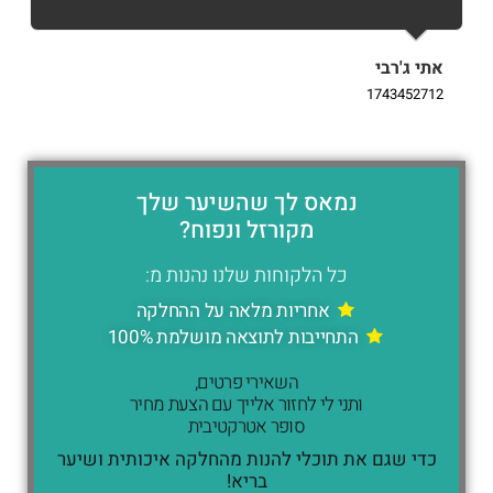
אתי ג'רבי
i
9
1743452712
נמאס לך שהשיער שלך
מקורזל ונפוח?
כל הלקוחות שלנו נהנות מ:
אחריות מלאה על ההחלקה
התחייבות לתוצאה מושלמת 100%
השאירי פרטים,
ותני לי לחזור אלייך עם הצעת מחיר
סופר אטרקטיבית
כדי שגם את תוכלי להנות מהחלקה איכותית ושיער
בריא!