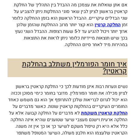
אם אתן שואלות את עצמכן מה ההבדל בין התהליך של החלקת
קראטין בראשון לציון לבין שאר סוגי ההחלקות ניתן להצביע על
שני הבדלים עיקריים. ההבדל הראשון הוא בזמן ההחלקה כלומר
זמן
החלקה קרטין
הוא קצר יותר מרוב ההחלקות שהזמן שלהן
ארוך יותר ויכול להגיע עד ל-5 שעות רצופות. ההבדל השני נעוץ
בכך שיש תוצאות מיידיות כלומר ניתן לראות את התוצאות
במהירות מיד לאחר סיום ההחלקה.
איך חומר הפורמלין משתלב בהחלקת
קראטין?
נשים ונערות רבות אינן מודעות לכך כי החלקת קראטין בראשון
לציון מכילה את חומר הפורמלין. מדובר בחומר כימי מסוכן וככזה
הוא יכול לגרום לבריאות שלכן להתרופף אך הוא גם משמש כאחד
החומרים העיקריים בהחלקות קראטין שונות. כאשר מדברים על
החלקת קראטין משקמת
לא מדברים על החלקה קבועה אלא על
החלקה ארעית וישנם מעצבי שיער שטוענים שהיא אינה החלקה
כלל אלא היא רק טיפול משקם לשיער כך או כך אין זה משנה.
הקראטין שלעצמו הוא חלבון מעולה, השיער המטופל משתפר