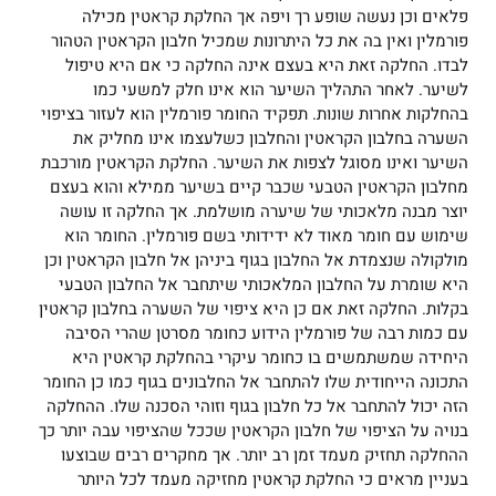
פלאים וכן נעשה שופע רך ויפה אך החלקת קראטין מכילה
פורמלין ואין בה את כל היתרונות שמכיל חלבון הקראטין הטהור
לבדו. החלקה זאת היא בעצם אינה החלקה כי אם היא טיפול
לשיער. לאחר התהליך השיער הוא אינו חלק למשעי כמו
בהחלקות אחרות שונות. תפקיד החומר פורמלין הוא לעזור בציפוי
השערה בחלבון הקראטין והחלבון כשלעצמו אינו מחליק את
השיער ואינו מסוגל לצפות את השיער. החלקת הקראטין מורכבת
מחלבון הקראטין הטבעי שכבר קיים בשיער ממילא והוא בעצם
יוצר מבנה מלאכותי של שיערה מושלמת. אך החלקה זו עושה
שימוש עם חומר מאוד לא ידידותי בשם פורמלין. החומר הוא
מולקולה שנצמדת אל החלבון בגוף ביניהן אל חלבון הקראטין וכן
היא שומרת על החלבון המלאכותי שיתחבר אל החלבון הטבעי
בקלות. החלקה זאת אם כן היא ציפוי של השערה בחלבון קראטין
עם כמות רבה של פורמלין הידוע כחומר מסרטן שהרי הסיבה
היחידה שמשתמשים בו כחומר עיקרי בהחלקת קראטין היא
התכונה הייחודית שלו להתחבר אל החלבונים בגוף כמו כן החומר
הזה יכול להתחבר אל כל חלבון בגוף וזוהי הסכנה שלו. ההחלקה
בנויה על הציפוי של חלבון הקראטין שככל שהציפוי עבה יותר כך
ההחלקה תחזיק מעמד זמן רב יותר. אך מחקרים רבים שבוצעו
בעניין מראים כי החלקת קראטין מחזיקה מעמד לכל היותר