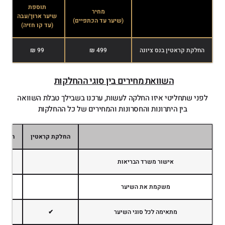
תוספת
מחיר
שיער ארוך/עבה
ש
(שיער עד הכתפיים)
(עד קו חזיה)
(
החלקת קראטין בנס ציונה
499 ₪
99 ₪
השוואת מחירים בין סוגי ההחלקות
לפני שתחליטי איזו החלקה לעשות, ערכנו בשבילך טבלת השוואה
בין היתרונות והחסרונות והמחירים של כל ההחלקות
החלקת קראטין
החלקה
אישור משרד הבריאות
משקמת את השיער
מתאימה לכל סוגי השיער
✔