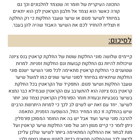
התכונה העיקרית של חומר זה שנצמד לחלבונים וכך גם
קורה כאשר הוא נצמד אל חלבון הקראטין לכן הוא יתאים
במיוחד לשיער פגום או שיער שעבר החלקות כי רק החלקה
זו תצליח להחזיר לכם את השיער האבוד שהיה להן בעבר.
לסיכום:
קיימים שלושה סוגי החלקות שונות של החלקת קראטין בנס ציונה
שיכולות להיות גם החלקות קבועות וגם החלקות זמניות. למרות
שטוענים כי החלקת קראטין מתאימה לכל סוגי השיער ישנם סוגי
החלקות שיתאימו במיוחד לסוגי שיער שונים כמו למשל שיער
שעבר החלקות ושיער פגום. התפקיד של הקראטין בכל החלקת
קראטין בנס ציונה הוא להתערבב עם הקראטין שבמילא כבר נמצא
בשיער בטבעיות ובעזרת חומר הפורמלין הקראטין נצמד טוב יותר
לשיער. יחד עם זאת יש לשים לב לכך כי למרות היתרונות הרבים
שיש בהחלקה זו כמו המחיר הזול, ההשפעה הזמנית, התאמה
להרבה סוגי שיער ועוד אבל יש בה את החומר המסוכן פורמלין.
ניתן לומר כי קיים מגוון רחב של סוגי החלקות שיער קראטין ועל
מנת לבחור את ההחלקה המתאימה ביותר לשיער שלכן עליכן
לדאוג לכך שההחלקה תתאים בדיוק לסגנון שאתן רוצות ולכן