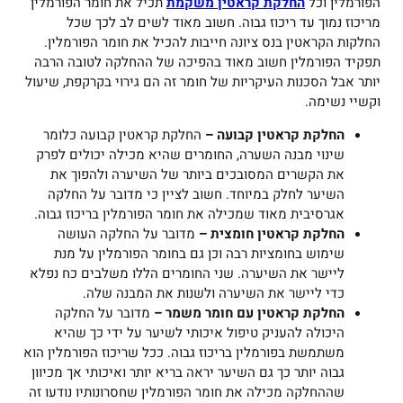
הפורמלין וכל
החלקת קראטין משקמת
תכיל את חומר הפורמלין
מריכוז נמוך עד ריכוז גבוה. חשוב מאוד לשים לב לכך שכל
החלקות הקראטין בנס ציונה חייבות להכיל את חומר הפורמלין.
תפקיד הפורמלין חשוב מאוד בהפיכה של ההחלקה לטובה הרבה
יותר אבל הסכנות העיקריות של חומר זה הם גירוי בקרקפת, שיעול
וקשיי נשימה.
החלקת קראטין קבועה –
החלקת קראטין קבועה כלומר
שינוי מבנה השערה, החומרים שהיא מכילה יכולים לפרק
את הקשרים המסובכים ביותר של השיערה ולהפוך את
השיער לחלק במיוחד. חשוב לציין כי מדובר על החלקה
אגרסיבית מאוד שמכילה את חומר הפורמלין בריכוז גבוה.
החלקת קראטין חומצית –
מדובר על החלקה העושה
שימוש בחומציות רבה וכן גם בחומר הפורמלין על מנת
ליישר את השיערה. שני החומרים הללו משלבים כח נפלא
כדי ליישר את השיערה ולשנות את המבנה שלה.
החלקת קראטין עם חומר משמר –
מדובר על החלקה
היכולה להעניק טיפול איכותי לשיער על ידי כך שהיא
משתמשת בפורמלין בריכוז גבוה. ככל שריכוז הפורמלין הוא
גבוה יותר כך גם השיער יראה בריא יותר ואיכותי אך מכיוון
שההחלקה מכילה את חומר הפורמלין שחסרונותיו נודעו זה