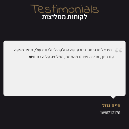
Testimonials
לקוחות ממליצות
מיראל מדהימה, היא עושה החלקה לי ולבנות שלי, תמיד מגיעה
עם חיוך, אדיבה פשוט מהממת, ממליצה עליה בחום❤️
חיים גנזל
1690712170