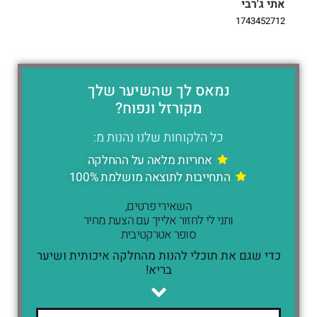
אתי ג'רבי
i
9
1743452712
נמאס לך שהשיער שלך
מקורזל ונפוח?
כל הלקוחות שלנו נהנות מ:
אחריות מלאה על ההחלקה
התחייבות לתוצאה מושלמת 100%
השאירי פרטים,
ותני לי לחזור אלייך עם הצעת מחיר
סופר אטרקטיבית
כדי שגם את תוכלי להנות מהחלקה איכותית ושיער
בריא!