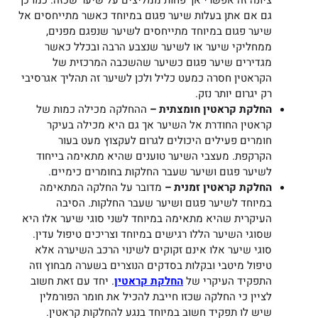
ציונה זה אפשרי אך פחות ממליצים על שיער שכזה. כמו כן
גם אם אתן בעלות שיער פגום במיוחד כאשר מתייחסים אל
שיער פגום במיוחד מתייחסים לשיער שנפגם מפנים,
ממחליקי שיער או לשיער שנצבע הרבה ובכלל כאשר
מגדירים שיער פגום כשיער שהשכבה המרכזית של
הקראטין חסרה כמעט כליל ולכן לשיער זה תהליך אגרסיבי
רק יגרום יותר נזק.
החלקת קראטין חומצתית –
ההחלקה מכילה כמות של
קראטין החודרת אל השיער אך גם היא מכילה בעיקר
חומרים פעילים היכולים לגרום לעקצוץ מעט בעור
הקרקפת. מעצבי השיער טוענים שהיא מתאימה בייחוד
לשיער פגום ושיער שעבר החלקות בחומרים כימיים.
החלקת קראטין זמנית –
מדובר על החלקה המתאימה
במיוחד לשיער פגום ושיער שעבר החלקות. הסיבה
העיקרית שהיא מתאימה במיוחד לשני סוגי שיער אלו היא
שסוגי השיער הללו רגישים במיוחד וצריכים טיפול עדין.
סוגי שיער אלו אינם זקוקים לשינוי הרכב השיערה אלא
טיפול מיטבי ובקלות בסדקים הנוצרים בשערה מבחוץ וזה
התפקיד העיקרי של
החלקת קראטין
.
יחד עם זאת חשוב
לציין כי החלקה שכזו חייבת להכיל את חומר הפורמלין
שיש לו תפקיד חשוב במיוחד בנגע להחלקות קראטין.