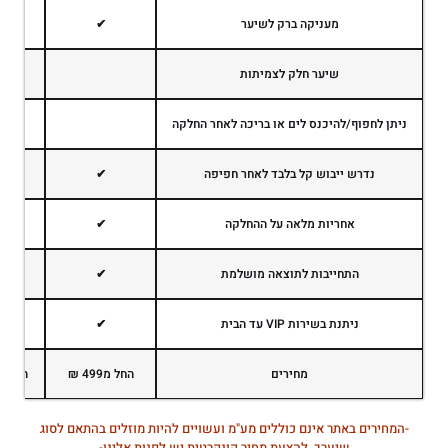
מעניקה ברק לשיער
✔
שיער חלק לצמיתות
ניתן לחפוף/להיכנס לים או בריכה לאחר החלקה
נדרש ייבוש קל בלבד לאחר חפיפה
✔
אחריות מלאה על ההחלקה
✔
התחייבות לתוצאה מושלמת
✔
ניתנת בשירות VIP עד הבית
✔
מחירים
החל מ499 ₪
החל מ899 
-המחירים באתר אינם כוללים מע"מ ועשויים להיות מוזלים בהתאם לסוג
שיערך, להצעת מחיר קונקרטית יש לפנות אלינו-