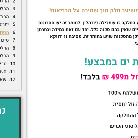
החלקת 
החלק
משיער חלק תוך שמירה על הבריאות!
ההבד
החלקה זו שמכילה פורמלין. לחומר זה יש חסרונות
יתרונ
ם שאין בהם סכנה כלל. יחד עם זאת במידה ובחרתן
חסרונ
ן מהסכנות שיש בחומר זה. מסיבה זו דווקא
סיכום
.
החלקת
החלק
 ים במבצע!
טבל
השו
מ499 ₪
בלבד!
שאל
מת 100%
זול יחסית
נמ
 ההחלקה
 סוגי השיער
ית