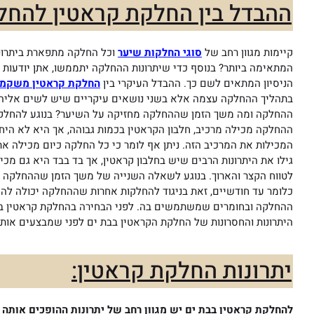
ההבדל בין החלקת קראטין להחל
קיימות מגוון רחב של
סוגי החלקות שיער
וכל החלקה מתפארת ביתרונות
המתאימה ביותר? בנוסף כדי שיתרונות ההחלקה יתממשו, אתן יודעות כ
הניסיון המתאים לשם כך. ההבדל העיקרי בין
החלקת קראטין משקמ
בתהליך ההחלקה עצמה אלא בשני נושאים עיקריים שיש לשים אליהם 
ההחלקה ומה משך הזמן שההחלקה מחזיקה על השיער? בנוגע להחלקת 
ההחלקה מכילה מרכיב, חלבון הקראטין בכמות גבוהה, אך היא לא היחי
המכילות את המרכיב הזה. ניתן אף לומר כי כל החלקה כיום מכילה א
גילו את היתרונות הרבים שיש בחלבון קראטין,
אך בד בבד היא גם מכיל
לטווח הקצר והארוך.
בנוגע לשאלה השנייה של משך הזמן שההחלקה מח
כלומר עד חודשיים, זאת בניגוד להחלקות אחרות שההחלקה יכולה להחז
ההחלקה ובחומרים שמשתמשים בה. לפני הבחירה בהחלקת קראטין בבת
היתרונות והחסרונות של החלקת הקראטין בבת ים לפני שמבצעים אות
יתרונות החלקת קראטין:
להחלקת קראטין בבת ים יש מגוון רחב של יתרונות ההופכים אותה 