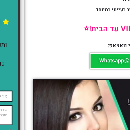
ר בעייתי במיוחד
ה
ותנ
 וואצאפ:
Whatsapp
כד