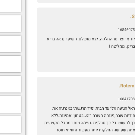
S
16846075
וד מרוצה מההחלקה. יצא מושלם, השיער נראה בריא
ריק. ממליצה !
Rotem 
16841708
אל הגיעה אלי עד הבית ומיד הרגשתי באנרגיה את
ודיות שבה,נינוחה משרה רוגע בטחון ואמינות.ללא
רך לחשוש.כל כך סבלנית .נעימה ויותר מהכל.מקצועית
אחת שעושה החלקות יותר מעשור וחוויתי חוסר