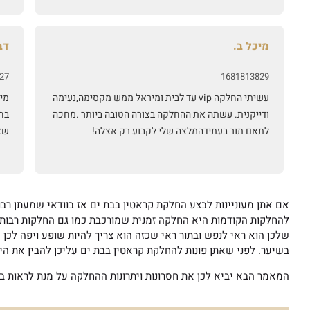
אמי
הח
של
מיכל ב.
דב
אית
כד
27
1681813829
עשיתי החלקה vip עד לבית ומיראל ממש מקסימה,נעימה
מיר
ודייקנית. עשתה את ההחלקה בצורה הטובה ביותר .מחכה
בח
לתאם תור בעתידהמלצה שלי לקבוע רק אצלה!
שא
אם אתן מעוניינות לבצע החלקת קראטין בבת ים אז בוודאי שמעתן רב
להחלקות הקודמות היא החלקה זמנית שמורכבת כמו גם החלקות רבות 
שלכן הוא ראי לנפש ובתור ראי שכזה הוא צריך להיות שופע ויפה לכן 
בשיער. לפני שאתן פונות להחלקת קראטין בבת ים עליכן להבין את הית
המאמר הבא יביא לכן את חסרונות ויתרונות ההחלקה על מנת לראות ב