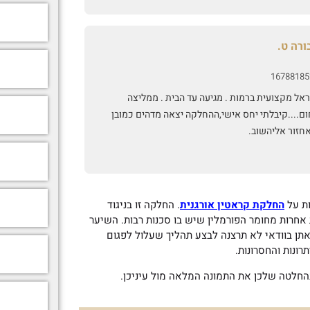
נות מאחת מהן,וסיכון בריאותי.החוויה עם מיראל
זירה לי בטחון היתה מתקנת.ומעל לכל ציפיההשיער
י מושלם! בתזוזה טבעית רך וטבעי.מברכת על ההכרות
ורה ט.
ה.והלוואי שיגיע לכמה שיותר בנות.בתחום הזה לא
י להתסכן😊🙏❤️
16788185
אל מקצועית ברמות . מגיעה עד הבית . ממליצה
ום....קיבלתי יחס אישי,ההחלקה יצאה מדהים כמובן
חזור אליהשוב.
ות על
החלקת קראטין אורגנית
. החלקה זו בניגוד
אחרות מחומר הפורמלין שיש בו סכנות רבות. השיער
אתן בוודאי לא תרצנה לבצע תהליך שעלול לפגום
רונות והחסרונות.
החלטה שלכן את התמונה המלאה מול עיניכן.