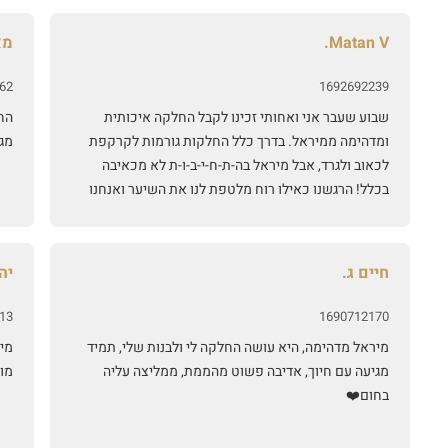
Matan V.
מא
62
1692692239
שבוע שעבר אני ואחותי זכינו לקבל החלקה איכותית
הח
ומדהימה ממיראל. בדרך כלל החלקות גורמות לקרקפת
מג
לכאוב ולגרד, אבל מיראל בה-ת-ח-י-ב-ו-ת לא מכאיבה
בכלל! הרגשנו כאילו רוח מלטפת לנו את השיער ואנחנו
סובלות מקרקפת רגישה ובאמת לא הרגשנו כאב בכלל!!
את יוצאת בתחושה ששילמת על טיפול נעים ותוצאה
מצויינת. מיראל היא אישה מדהימההה וסבלנית, באמת
חיים ג.
יהל
אכפת לה שתרגישי בנוח ושההחלקה תצא טוב ושאת
תהיי מרוצה. שווה כל שקל! 🙂
13
1690712170
מיראל מדהימה, היא עושה החלקה לי ולבנות שלי, תמיד
מי
מגיעה עם חיוך, אדיבה פשוט מהממת, ממליצה עליה
מו
בחום❤️