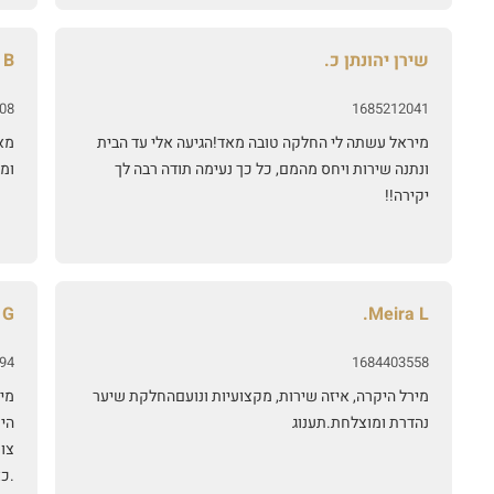
שירן יהונתן כ.
 B.
08
1685212041
מיראל עשתה לי החלקה טובה מאד!הגיעה אלי עד הבית
מא
ונתנה שירות ויחס מהמם, כל כך נעימה תודה רבה לך
ומב
יקירה!!
G.
Meira L.
94
1684403558
מירל היקרה, איזה שירות, מקצועיות ונועםהחלקת שיער
מיר
נהדרת ומוצלחת.תענוג
היח
צו
.כ