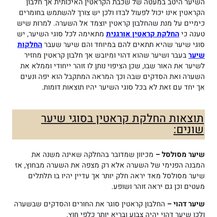
השיער היטב במעטה של שכבת הקראטין האיכותית אך חלבון
הקראטין אינו יכול לפעול לבדו ולכן יש צורך להשתמש בחומרים
כימיים על מנת שהחלבון קראטין יוצמד אל השערה. למרות שיש
טענה כי
החלקת קראטין אורגנית
מתאימה לכל סוגי השיער, יש
סוגי שיער שהיא תתאים להם במיוחד והם שיער שעבר
החלקות
שיער
בעבר ושיער שהוא דהוי ומיובש אך חלבון קראטין מחזיר
לשיער את האור שבו, שכן הציפוי נותן לו זוהר ייחודי וממלא את
השערה ואת הסדקים שבה וכך המראה המתקבל הוא יפה ונעים
אך יחד עם זאת לא בכל סוגי השיער יהיו תוצאות דומות.
תוצאות החלקת קראטין בסוגי שיער
שונים:
שיער מסולסל –
מכיוון שמדובר בהחלקה שאינה משנה את
המבנה הפנימי של השערה אלא רק מצפה את השערה מבחוץ, אז
שיער מסולסל מאד יראה חלק יותר אך עדיין יהיו בו תלתלים
מעטים וכן גם יראה זוהר ושופע.
שיער דהוי –
החלבון קראטין סוגר את החורים והסדקים שבשערה
ולכן שיער דהוי יהיה צבוע ובריא יותר כלפי חוץ.