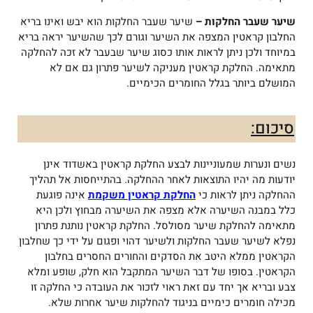
שיער שעבר החלקות –
שיער שעבר החלקות הוא יבש ואינו בריא
החלבון קראטין המצפה את השיער וגורם לכך שהשיער יראה בריא
במיוחד ולכן ניתן לראות אותו כסוג שיער שבעבר לא זכה להחלקה
מתאימה. החלקת קראטין מעניקה לשיער פתרון גם אם לא
המושלם ביותר בגלל החומרים הכימיים.
סיכום:
נשים ונערות שמעוניינות לבצע החלקת קראטין באשדוד אינן
יודעות מה יהיו התוצאות לאחר ההחלקה. בהתייחסות אל תהליך
ההחלקה ניתן לראות כי
החלקת קראטין משקמת
אינה פוגעת
כלל במבנה השיערה אלא מצפה את השיערה מבחוץ ולכן היא
מתאימה להחלקת שיער מסולסל. החלקת קראטין נותנת פתרון
נפלא לשיער שעבר החלקות ולשיער דהוי ופגום על ידי כך שחלבון
הקראטין ממלא היטב את הסדקים והחורים החסרים בחלבון
הקראטין. בסופו של דבר השיער המתקבל הוא חלק, שופע ומלא
צבע ובריא אך יחד עם זאת ראוי לזכור את העובדה כי החלקה זו
מכילה חומרים כימיים בניגוד להחלקות שיער אחרות שלא.