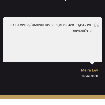
מירל היקרה, איזה שירות, מקצועיות ונועםהחלקת שיער נהדרת
ומוצלחת.תענוג
Meira Lev
1684403558