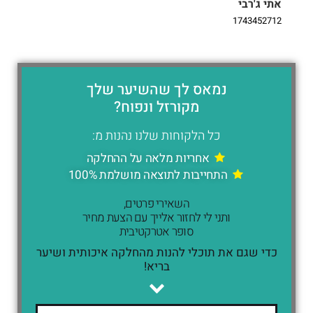
אתי ג'רבי
i
9
1743452712
נמאס לך שהשיער שלך
מקורזל ונפוח?
כל הלקוחות שלנו נהנות מ:
אחריות מלאה על ההחלקה
התחייבות לתוצאה מושלמת 100%
השאירי פרטים,
ותני לי לחזור אלייך עם הצעת מחיר
סופר אטרקטיבית
כדי שגם את תוכלי להנות מהחלקה איכותית ושיער
בריא!