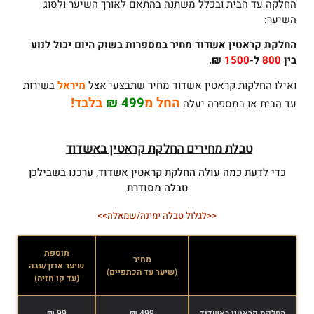
החלקה עד הבית ובכלל משתנה בהתאם לאורך השיער ולסוג
השיער:
החלקת קראטין אשדוד
מחיר במספרות בשוק היום יכול לנוע
בין
800
ל-
1500
₪.
ואילו החלקות קראטין אשדוד מחיר שתבצעי אצל
מיראל
בשירות
החל מ
499 ₪
בלבד!
עד הבית או במספרה יעלה
טבלת מחירים החלקת קראטין באשדוד
כדי לדעת כמה עולה החלקת קראטין אשדוד, ערכנו בשבילכן
טבלה מסודרת
<<לגלול טבלה ימינה/שמאלה>>
תוספת
מחיר
שיער ארוך/עבה
שי
(שיער עד הכתפיים)
(עד קו חזיה)
(א
החלקת קראטין באשדוד
499 ₪
99 ₪