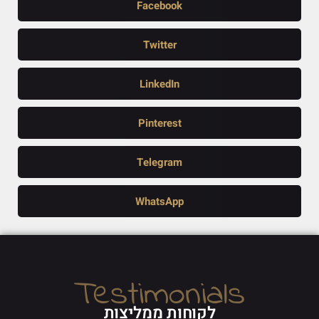
Facebook
Twitter
LinkedIn
Pinterest
Telegram
WhatsApp
Testimonials
לקוחות ממליצות