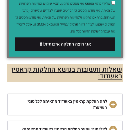
על ידי מילוי הטופס אני מסכים לתקנון, תנאי שימוש ומדיניות הפרטיות
של האתר. אני מודע ומסכים כי הפרטים יועברו לצדדים שלישיים (נותני
השירות), בהתאם לתקנון ולמדיניות הפרטיות של האתר. אני מודע ומסכים כי
הפרטים ישמשו לצורך דיוור פרסומי במייל, וואטסאפ ו-SMS ושאוכל להסיר
את עצמי מרשימת הדיוור בכל עת.
אני רוצה החלקה איכותית!
שאלות ותשובות בנושא החלקות קראטין
באשדוד:
למה החלקת קראטין באשדוד מתאימה לכל סוגי
השיער?
לאלו סוגי שיער החלקת קראטין באשדוד מתאימה?