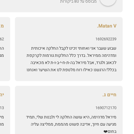
מבוסס על 80 ביקורות
Matan V.
מא
62
1692692239
שבוע שעבר אני ואחותי זכינו לקבל החלקה איכותית
הח
ומדהימה ממיראל. בדרך כלל החלקות גורמות לקרקפת
מג
לכאוב ולגרד, אבל מיראל בה-ת-ח-י-ב-ו-ת לא מכאיבה
בכלל! הרגשנו כאילו רוח מלטפת לנו את השיער ואנחנו
סובלות מקרקפת רגישה ובאמת לא הרגשנו כאב בכלל!!
את יוצאת בתחושה ששילמת על טיפול נעים ותוצאה
מצויינת. מיראל היא אישה מדהימההה וסבלנית, באמת
חיים ג.
יהל
אכפת לה שתרגישי בנוח ושההחלקה תצא טוב ושאת
תהיי מרוצה. שווה כל שקל! 🙂
13
1690712170
מיראל מדהימה, היא עושה החלקה לי ולבנות שלי, תמיד
מי
מגיעה עם חיוך, אדיבה פשוט מהממת, ממליצה עליה
מו
בחום❤️