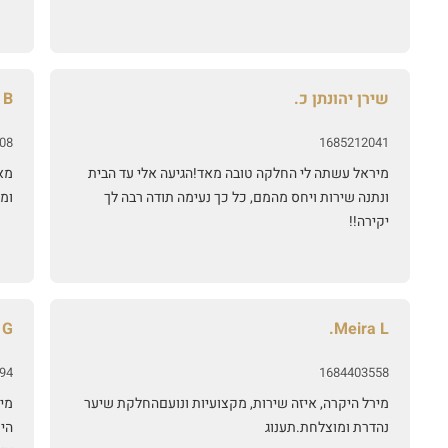
שירן יהונתן כ.
 B.
08
1685212041
מיראל עשתה לי החלקה טובה מאד!הגיעה אלי עד הבית
מא
ונתנה שירות ויחס מהמם, כל כך נעימה תודה רבה לך
ומב
יקירה!!
G.
Meira L.
94
1684403558
מירל היקרה, איזה שירות, מקצועיות ונועםהחלקת שיער
מיר
נהדרת ומוצלחת.תענוג
היח