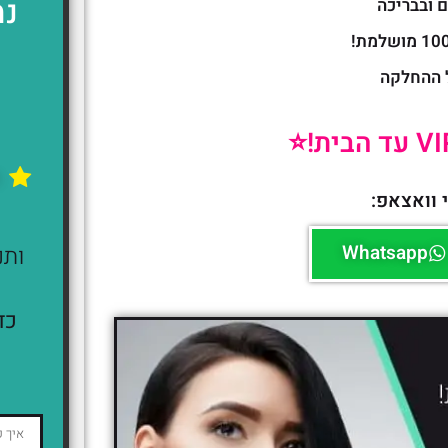
נמ
 ובבריכה
 ההחלקה
ה
 וואצאפ:
Whatsapp
ותנ
כד