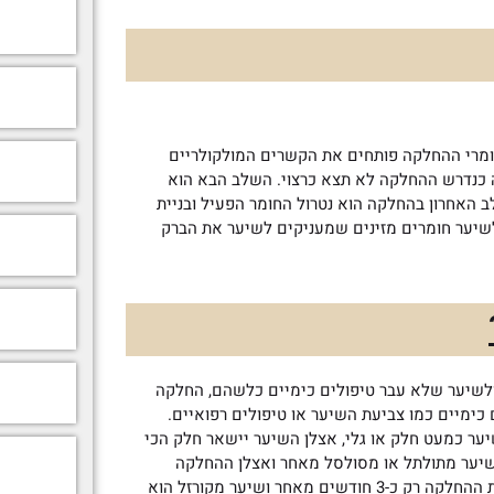
ומרי ההחלקה פותחים את הקשרים המולקולריים
 כנדרש ההחלקה לא תצא כרצוי.
השלב הבא הוא
 האחרון בהחלקה הוא נטרול החומר הפעיל ובניית
שיער חומרים מזינים שמעניקים לשיער את הברק
ולשיער שלא עבר טיפולים כימיים כלשהם, החלקה
כימיים כמו צביעת השיער או טיפולים רפואיים.
ער כמעט חלק או גלי, אצלן השיער יישאר חלק הכי
 שיער מתולתל או מסולסל מאחר ואצלן ההחלקה
תישאר עד כחצי שנה. נשים בעלות שיער מקורזל יוכלו להנות מתוצאות ההחלקה רק כ-3 חודשים מאחר ושיער מקורזל הוא