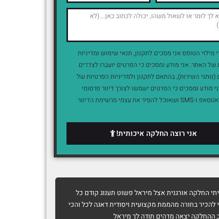
י מילוי הטופס אני מסכים לתקנון, תנאי שימוש ומדיניות
של האתר. אני מודע ומסכים כי הפרטים יועברו לצדדים
(נותני השירות), בהתאם לתקנון ולמדיניות הפרטיות של
י מודע ומסכים כי הפרטים ישמשו לצורך דיוור פרסומי
במייל, וואטסאפ ו-SMS ושאוכל להסיר את עצמי מרשימת הדיוור
אני רוצה החלקה איכותית!
י החלקה אורגנית אצל מיראל פשוט תענוג קודם כל
שבוע שעבר 
 להכיר בחורה מהממת מקצועית ויסודית דאגה לכל והכי
ומדהימה ממי
 ההחלקה יצאה מדהים תודה לך מיראל
ולגרד, אבל 