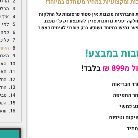
החלקה 
כות ומקצועיות במחיר משתלם במיוחד!
החלקה
ת החברתיות מוצגות אין ספור פרסומות על החלקות
איך 
לקה יפנית ברחובות צריך להתבצע רק ע"י מעצב
למי 
יער גמיש במיוחד ושופע ברק שחבוי לעיתים כאשר
כמה 
כל כ
היתרו
בות במבצע!
האם 
האם
מ899 ₪
בלבד!
האם
החלק
רד הבריאות
החל
חר החפיפה
טבל
השו
גע כמשי
שאל
יקום וטיפוח
תמיד