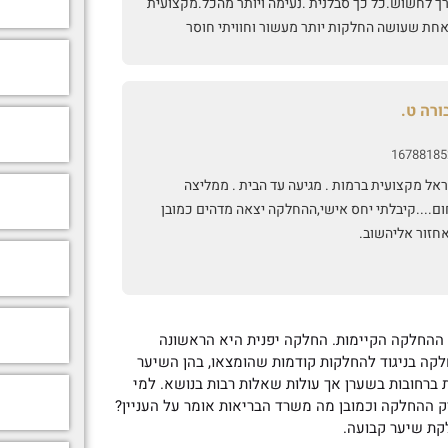
רך לחשוש.כל כך סבלנית .נעימה ויותר מהכל.מקצועית
אחת שעושה החלקות יותר מעשור וחוויתי חוסר
נות מאחת מהן,וסיכון בריאותי.החוויה עם מיראל
זירה לי בטחון היתה מתקנת.ומעל לכל ציפיההשיער
י מושלם! בתזוזה טבעית רך וטבעי.מברכת על ההכרות
ורה ט.
ה.והלוואי שיגיע לכמה שיותר בנות.בתחום הזה לא
י להתסכן😊🙏❤️
16788185
אל מקצועית ברמות . מגיעה עד הבית . ממליצה
ום....קיבלתי יחס אישי,ההחלקה יצאה מדהים כמובן
חזור אליהשוב.
 ההחלקה הקיימות. החלקה יפנית היא הראשונה
קה בניגוד להחלקות קודמות שהומצאו, בהן השיער
ת ברחובות בשערן אך עולות שאלות רבות בנושא. למי
ק ההחלקה וכמובן מה משרד הבריאות אומר על העניין?
קת שיער קבועה.