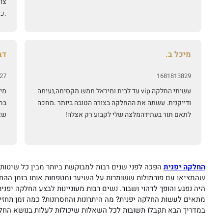
צו
.כ
אמי
הח
של
מיכל ב.
דב
אית
כד
27
1681813829
עשיתי החלקה vip עד לבית ומיראל ממש מקסימה,נעימה
מיר
ודייקנית. עשתה את ההחלקה בצורה הטובה ביותר .מחכה
בח
לתאם תור בעתידהמלצה שלי לקבוע רק אצלה!
שא
החלקה יפנית
הפכה לפני שנים רבות למבוקשת ביותר מבין כל שיטות
שהמציאו עם פורמולות ששומרות על השיער ומטפחות אותו בזמן ההחל
היה נפגע והופך לדהוי ושבור. נשים רבות מעוניינות לבצע החלקה יפני
מתאים לעשות החלקה יפנית? מה היתרונות והחסרונות? כמה זמן תחזי
במדריך הבא תקבלו תשובות לכל השאלות שיכולות לעלות בנושא החל