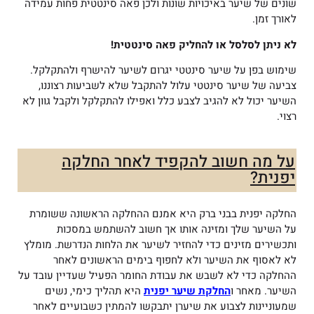
שונים של שיער באיכויות שונות ולכן פאה סינטטית פחות עמידה
לאורך זמן.
לא ניתן לסלסל או להחליק פאה סינטטית!
שימוש בפן על שיער סינטטי יגרום לשיער להישרף ולהתקלקל.
צביעה של שיער סינטטי עלול להתקבל שלא לשביעות רצוננו,
השיער יכול לא להגיב לצבע כלל ואפילו להתקלקל ולקבל גוון לא
רצוי.
על מה חשוב להקפיד לאחר החלקה
יפנית?
החלקה יפנית בבני ברק היא אמנם ההחלקה הראשונה ששומרת
על השיער שלך ומזינה אותו אך חשוב להשתמש במסכות
ותכשירים מזינים כדי להחזיר לשיער את הלחות הנדרשת. מומלץ
לא לאסוף את השיער ולא לחפוף בימים הראשונים לאחר
ההחלקה כדי לא לשבש את עבודת החומר הפעיל שעדיין עובד על
השיער. מאחר ו
החלקת שיער יפנית
היא תהליך כימי, נשים
שמעוניינות לצבוע את שיערן יתבקשו להמתין כשבועיים לאחר