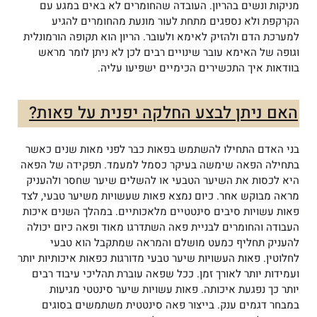
מניקות ונשים בהריון.
העובדה שהחומרים לא באים במגע עם
הקרקפת ולא נספגים מתחת לעור
מונעת מהחומרים להגיע
למערכת הדם ולהזיק לאימא ולעובר.
הריון הוא תקופה הורמונלית
וגופה של האימא עובר שינויים רבים
לכן לא ניתן לומר מראש
בוודאות איך התכשירים הכימיים ישפיעו עליה.
האם ניתן לבצע החלקה יפנית על פאות?
בני האדם התחילו להשתמש בפאות כבר לפני מאות שנים כאשר
בתחילה הפאה שימשה בעיקר כסמל למעמד. תפקידה של הפאה
היא לכסות את השיער הטבעי או להשלים שיער שחסר ולהעניק
מראה מבוקש אחר. כיום נמצא פאות שעשויות משיער טבעי, לצד
פאות עשויות סיבים סינטטיים מלאכותיים. במהלך השנים איכות
העבודה והחומרים לבניית פאה השתדרגו מאוד ופאה כיום יכולה
להעניק תחליף כמעט מושלם והמראה שמתקבל הוא טבעי
לחלוטין. פאות העשויות שיער טבעי מדורגות כפאות איכותיות יותר
ועמידות יותר לאורך זמן. ככל שפאה עוברת תהליכי עיבוד רבים
יותר כך נפגעת איכותה. פאות עשויות שיער סינטטי מגיעות
במבחר דגמים ענק. בייצור פאה סינטטית משתמשים בסוגים