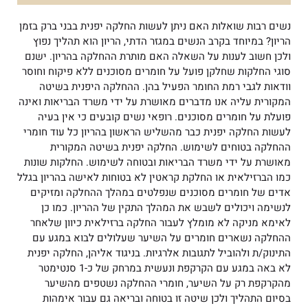
נשים רבות שואלות האם ניתן לעשות החלקה יפנית בבני ברק בזמן
הריון? במיוחד בקרב הנשים במגזר הדתי, הריון הוא תהליך נפוץ
ולכן חשוב לענות על השאלה האם מותרת ההחלקה בהריון. ישנם
סוגי החלקות שחלקן פועל על חומרים מסוכנים ללא פיקוח וחוסר
וודאות לגבי רמת החומר הפעיל בהן. ההחלקה היפנית בשיטה
המקורית עליה אנו מדברים מאושרת על ידי משרד הבריאות ואינה
פועלת על חומרים מסוכנים. רופאי נשים קובעים כי אין בעיה
לעשות החלקה יפנית כבר מהשליש הראשון בהריון כל עוד חומרי
ההחלקה בטוחים לשימוש. החלקה יפנית בשיטה המקורית
מאושרת על ידי משרד הבריאות ובטוחה לשימוש. החלקות שונות
כמו הברזילאית או החלקת קראטין לא בטוחות לאישה בהריון בגלל
אדים של חומרים מסוכנים שנפלטים במהלך ההחלקה ומזיקים
לנשימה ויכולים לשבש את המהלך התקין של ההריון. כמו כן
לאימא מניקה לא מומלץ לעבור החלקה ברזילאית כיוון שלאחר
ההחלקה נשארים חומרים על השיער שעלולים לבוא במגע עם
התינוק/ת ולהוביל לתגובות אלרגיות. בניגוד אליהן, החלקה יפנית
לא באה במגע עם הקרקפת ונעשית במרחק של כ-1 סנטימטר
מהקרקפת רק על השיער,
חומרי ההחלקה נשטפים מהשיער
בסיום התהליך ולכן שיטה זו בטוחה ובריאה גם עבור אימהות