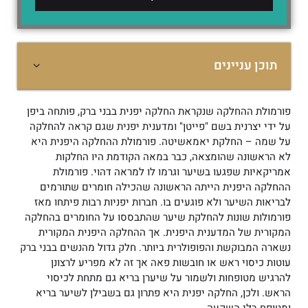
תוכן עניינים
פורמולת ההחלקה שנקראת החלקה יפנית בבני ברק, פותחה ביפן
על ידי יצרנית בשם "פייטן" ומדענית יפנית שגם קראה להחלקה
על שמה – החלקת יאמאשיטה. פורמולת ההחלקה היפנית היא
לא הראשונה שהומצאה, כבר במאה הקודמת היו החלקות
אמריקאיות שפגעו בשיער וגרמו לו למראה דהוי. פורמולת
ההחלקה היפנית הייתה הראשונה שהכילה חומרים שתורמים
לבריאות השיער ולא פוגעים בו. חברות יפניות רבות פיתחו מאז
פורמולות שונות להחלקת שיער שהתבססו על החומרים בהחלקה
המקורית של המדענית היפנית. אך ההחלקה היפנית המקורית
נשארה המבוקשת והפופולרית ביותר. חלק גדול מהנשים בבני ברק
עוטות כיסוי ראש או חובשות פאה אך זה לא מפריע לרצונן
להרגיש מטופחות ולשמור על שיערן בריא גם מתחת לכיסוי
הראש. ולכן, החלקה יפנית היא פתרון גם בשבילן לשיער בריא