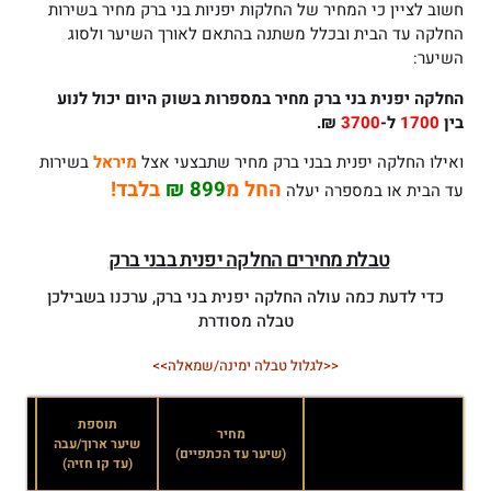
חשוב לציין כי המחיר של החלקות יפניות בני ברק מחיר בשירות
החלקה עד הבית ובכלל משתנה בהתאם לאורך השיער ולסוג
השיער:
החלקה יפנית בני ברק
מחיר במספרות בשוק היום יכול לנוע
בין
1700
ל-
3700
₪.
ואילו החלקה יפנית בבני ברק מחיר שתבצעי אצל
מיראל
בשירות
החל מ
899 ₪
בלבד!
עד הבית או במספרה יעלה
טבלת מחירים החלקה יפנית בבני ברק
כדי לדעת כמה עולה החלקה יפנית בני ברק, ערכנו בשבילכן
טבלה מסודרת
<<לגלול טבלה ימינה/שמאלה>>
תוספת
מחיר
שיער ארוך/עבה
שיע
(שיער עד הכתפיים)
(עד קו חזיה)
(אח