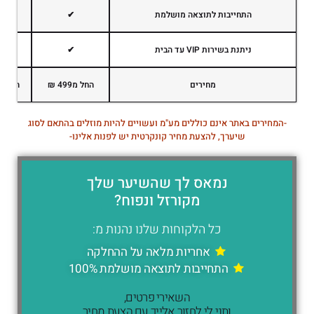
התחייבות לתוצאה מושלמת
✔
ניתנת בשירות VIP עד הבית
✔
מחירים
החל מ499 ₪
החל מ899 
-המחירים באתר אינם כוללים מע"מ ועשויים להיות מוזלים בהתאם לסוג
שיערך, להצעת מחיר קונקרטית יש לפנות אלינו-
נמאס לך שהשיער שלך
מקורזל ונפוח?
כל הלקוחות שלנו נהנות מ:
אחריות מלאה על ההחלקה
התחייבות לתוצאה מושלמת 100%
השאירי פרטים,
ותני לי לחזור אלייך עם הצעת מחיר