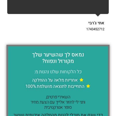
אתי ג'רבי
i
9
1743452712
נמאס לך שהשיער שלך
מקורזל ונפוח?
כל הלקוחות שלנו נהנות מ:
אחריות מלאה על ההחלקה
התחייבות לתוצאה מושלמת 100%
השאירי פרטים,
ותני לי לחזור אלייך עם הצעת מחיר
סופר אטרקטיבית
כדי שגם את תוכלי להנות מהחלקה איכותית ושיער