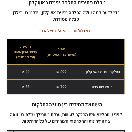
טבלת מחירים החלקה יפנית באשקלון
כדי לדעת כמה עולה החלקה יפנית אשקלון, ערכנו בשבילכן
טבלה מסודרת
<<לגלול טבלה ימינה/שמאלה>>
תוספת
מחיר
שיער ארוך/עבה
שיע
(שיער עד הכתפיים)
(עד קו חזיה)
(אח
החלקה יפנית באשקלון
899 ₪
99 ₪
חידוש שורשים
799 ₪
99 ₪
השוואת מחירים בין סוגי ההחלקות
לפני שתחליטי איזו החלקה לעשות, ערכנו בשבילך טבלת השוואה
בין היתרונות והחסרונות והמחירים של כל ההחלקות