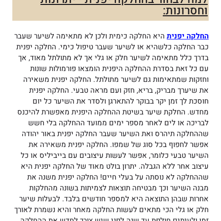
וחסרונות:
החלקה יפנית
היא החלקה כימית ולכן לא מתאימה לשיער שעבר
כבר החלקה כלשהיא או לשיער שעבר טיפול כימי. החלקה יפנית
בדרך כלל מתאימה לשיער חלק או גלי אך לא מתולתל מאוד, אך
עם כל זאת בסדרת ההחלקה היפנית הומצאו פורמולות שונות
וחזקות שמתאימות גם לשיער מתולתל. החלקה יפנית משאירה
את שיערך מבריק, בריא, חזק ועם מראה טבעי. החלקה יפנית
חוסכת לך זמן יקר בבוקר להתארגן ולסדר את השיער כל יום
מחדש. החלקת שיער בשיטת ההחלקה היפנית מאפשרת להיכנס
לבריכה או לים לאחר מספר ימים ממועד ההחלקה בלי חשש
שההחלקה תיהרס ואת השיער שעבר החלקה יפנית באור יהודה
אפשר לחפוף בכל סוג של שמפו. החלקה יפנית משאירה את
השיער טבעי כלומר, אפשר לעשות עיצובים עם בייביליס או כל
עיצוב אחר ללא הגבלה. יתרון בולט מאוד של החלקה יפנית היא
שההחלקה לא נוסתה על בעלי חיים! החלקה יפנית משנה את
מבנה השיער וכך מבטיחה תוצאות לצמיתות בשונה מהחלקות
אחרות שבהן התוצאה היא למספר חודשים בלבד. לבעלות שיער
חלק או גלי הכי מתאים לעשות החלקה מאחר והיא נשמרת לאורך
זמן ולעיתים חולפת עד שנה לפני שיש צורך לחדש את ההחלקה