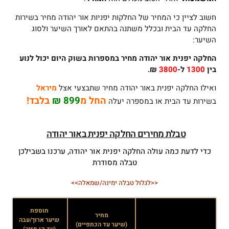
חשוב לציין כי המחיר של החלקות יפניות אור יהודה מחיר בשירות
החלקה עד הבית ובכלל משתנה בהתאם לאורך השיער ולסוג
השיער:
החלקה יפנית אור יהודה
מחיר במספרות בשוק היום יכול לנוע
בין
1300
ל-
3800
₪.
ואילו החלקה יפנית באור יהודה מחיר שתבצעי אצל
מיראל
החל מ
899 ₪
בלבד!
בשירות עד הבית או במספרה יעלה
טבלת מחירים החלקה יפנית באור יהודה
כדי לדעת כמה עולה החלקה יפנית אור יהודה, ערכנו בשבילכן
טבלה מסודרת
<<לגלול טבלה ימינה/שמאלה>>
תוספת
מחיר
שיער ארוך/עבה
ש
(שיער עד הכתפיים)
(עד קו חזיה)
(