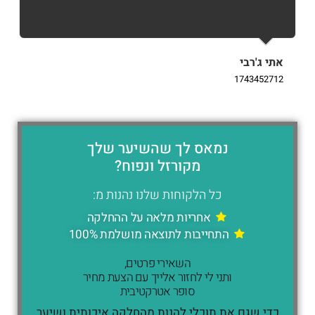
אתי ג'רבי
i
9
1743452712
נמאס לך שהשיער שלך
מקורזל ונפוח?
כל הלקוחות שלנו נהנות מ:
אחריות מלאה על ההחלקה
התחייבות לתוצאה מושלמת 100%
השאירי פרטים,
ותני לי לחזור אלייך עם הצעת מחיר
סופר אטרקטיבית
כדי שגם את תוכלי להנות מהחלקה איכותית ושיער