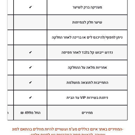
מעניקה ברק לשיער
✔
שיער חלק לצמיתות
ניתן לחפוף/להיכנס לים או בריכה לאחר החלקה
נדרש ייבוש קל בלבד לאחר חפיפה
✔
אחריות מלאה על ההחלקה
✔
התחייבות לתוצאה מושלמת
✔
ניתנת בשירות VIP עד הבית
✔
מחירים
החל מ499 ₪
החל מ899 
-המחירים באתר אינם כוללים מע"מ ועשויים להיות מוזלים בהתאם לסוג
שיערך, להצעת מחיר קונקרטית יש לפנות אלינו-