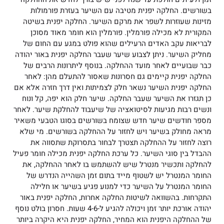
בשורשים. החלקה יפנית מטיבה עם השיער בעזרת פורמולות
מזינות שעוזרות לשפר את מרקם השיער. החלקה יפנית בשיטה
המקורית לא מכילה פורמלין. פורמלין הוא חומר מאוד מסוכן
לבריאות עקב האדים הרעילים שהוא פולט במגע עם החום של
מחליק השיער. ניתן לצבוע שיער שעבר החלקה יפנית באור יהודה
כבר שבועיים לאחר מועד ההחלקה. בנוסף ליתרונות הרבים של
החלקה יפנית קיימים גם חסרונות שאסור להתעלם מהן: לאחר
החלקה יפנית השיער נשאר חלק לצמיתות ואין דרך חזרה אלא אם
כן תגזרו את השיער שעבר החלקה. שיער חלק הוא יפה, קל ונוח
ונשים רבות מגיעות לסיטואציה של שיעבוד להחלקת שיער. לאחר
מספר חודשים שיער חדש שצומח בשורשים בסוגו הטבעי משאיר
מראה מחולק בשיער ויש לחזור על ההחלקה בשורשים. מי שלא
רוצה לחזור על ההחלקה תצטרך לבחור בתסרוקת שתסווה את
ההבדל בין סוגי השיער. כל ערכת החלקה יפנית מכילה חומר פעיל
להחלקה ותכשיר מנטרל שיש להשתמש בו לאחר ההחלקה, את
החומר המנטרל יש לשטוף מייד בתום זמן השהייה הנדרש של
החומר המנטרל על השיער כדי למנוע פגיע בשיער או חלילה
התקרחות. בהשוואה לשיטות החלקה אחרות, החלקה יפנית באור
יהודה אורכת יותר זמן ויכולה להגיע ל-4-6 שעות. חסרון בולט נוסף
של ההחלקה היפנית הוא המחיר, החלקה יפנית היא היקרה ביותר