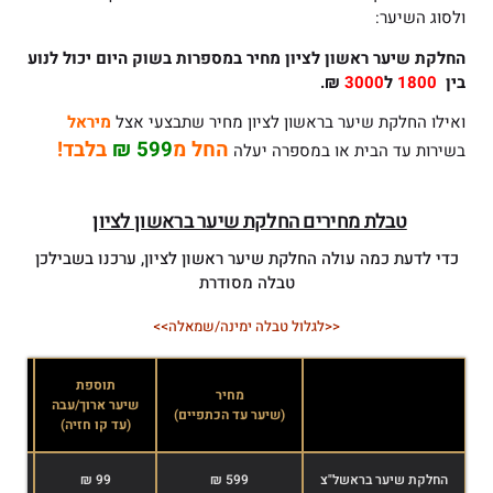
ולסוג השיער:
החלקת שיער ראשון לציון
מחיר במספרות בשוק היום יכול לנוע
בין
1800
ל
3000
₪.
ואילו החלקת שיער בראשון לציון מחיר שתבצעי אצל
מיראל
החל מ
599 ₪
בלבד!
בשירות עד הבית או במספרה יעלה
טבלת מחירים החלקת שיער בראשון לציון
כדי לדעת כמה עולה החלקת שיער ראשון לציון, ערכנו בשבילכן
טבלה מסודרת
<<לגלול טבלה ימינה/שמאלה>>
תוספת
מחיר
שיער ארוך/עבה
שיע
(שיער עד הכתפיים)
(עד קו חזיה)
(אח
החלקת שיער בראשל"צ
599 ₪
99 ₪