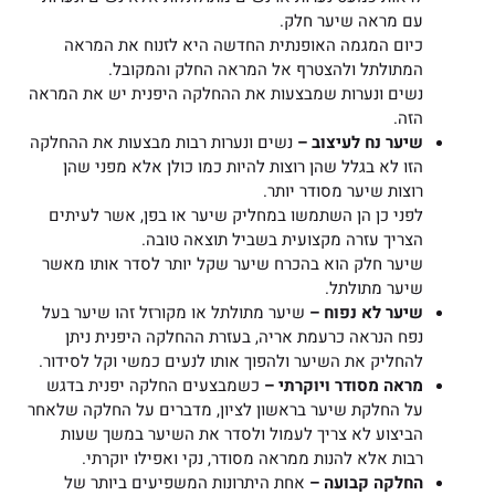
עם מראה שיער חלק.
כיום המגמה האופנתית החדשה היא לזנוח את המראה
המתולתל ולהצטרף אל המראה החלק והמקובל.
נשים ונערות שמבצעות את ההחלקה היפנית יש את המראה
הזה.
שיער נח לעיצוב –
נשים ונערות רבות מבצעות את ההחלקה
הזו לא בגלל שהן רוצות להיות כמו כולן אלא מפני שהן
רוצות שיער מסודר יותר.
לפני כן הן השתמשו במחליק שיער או בפן, אשר לעיתים
הצריך עזרה מקצועית בשביל תוצאה טובה.
שיער חלק הוא בהכרח שיער שקל יותר לסדר אותו מאשר
שיער מתולתל.
שיער לא נפוח –
שיער מתולתל או מקורזל זהו שיער בעל
נפח הנראה כרעמת אריה, בעזרת ההחלקה היפנית ניתן
להחליק את השיער ולהפוך אותו לנעים כמשי וקל לסידור.
מראה מסודר ויוקרתי –
כשמבצעים החלקה יפנית בדגש
על החלקת שיער בראשון לציון, מדברים על החלקה שלאחר
הביצוע לא צריך לעמול ולסדר את השיער במשך שעות
רבות אלא להנות ממראה מסודר, נקי ואפילו יוקרתי.
החלקה קבועה –
אחת היתרונות המשפיעים ביותר של