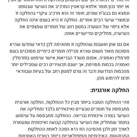
או יותר נכון חומר אלפא קראטין המרכיב את השיער שבגופנו
ונמצא גם בבע"ח שונים, חומר זה הוא מרכיב עיקרי בהחלקה זו
ובמוצרי שיער רבים אחרים. החלקה זו היא בעצם אינה החלקה
אלא ציפוי של השערה במגוון רחב של חומרים שמצפים את
השיערה, מחליקים ומיישרים אותה.
אם גם אתן חושבות שהחלקה זו מתאימה לכן כדאי שתדעו שהיא
מסוכנת מאוד משום שהיא מכילה חומרים כימיים מסוכנים בשם
פורמלין ואמוניה. אמנם משרד הבריאות אישר שימוש בפורמלין
ואמוניה בכמות מסוימת, אך ישנם תכשירים רבים שמכילים יותר
מהכמות הנדרשת ודבר זה גורם למגוון רחב של בעיות שבוודאי
תרצו להימנע מהן.
החלקה אורגנית:
זוהי ההחלקה הטובה ביותר מבין כל ההחלקות. החלקה אורגנית
מתבססת על חומרים טבעיים ואיכותיים בלבד ומחליקה את
השיער בצורה איכותית ובריאה. ההחלקה מתבססת על שימוש
בחומר שמחליק את השיער בהחלקה קבועה ואיכותית שנשארת
לאורך זמן ולכן מהסיבה הזו היא הפכה לאחת ההחלקות
המבוקשות, האיכותיות והפופולאריות ביותר בשנים האחרונות.