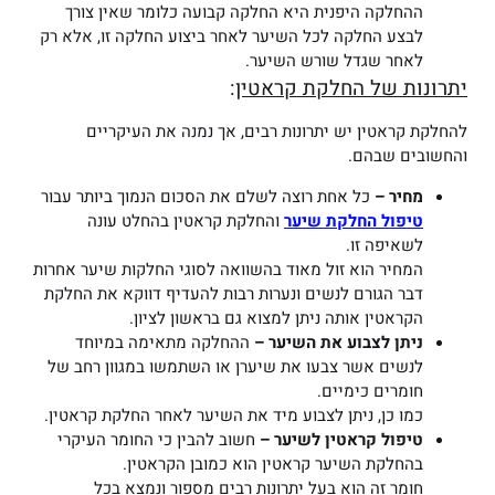
ההחלקה היפנית היא החלקה קבועה כלומר שאין צורך
לבצע החלקה לכל השיער לאחר ביצוע החלקה זו, אלא רק
לאחר שגדל שורש השיער.
יתרונות של החלקת קראטין
:
להחלקת קראטין יש יתרונות רבים, אך נמנה את העיקריים
והחשובים שבהם.
מחיר –
כל אחת רוצה לשלם את הסכום הנמוך ביותר עבור
טיפול החלקת שיער
והחלקת קראטין בהחלט עונה
לשאיפה זו.
המחיר הוא זול מאוד בהשוואה לסוגי החלקות שיער אחרות
דבר הגורם לנשים ונערות רבות להעדיף דווקא את החלקת
הקראטין אותה ניתן למצוא גם בראשון לציון.
ניתן לצבוע את השיער –
ההחלקה מתאימה במיוחד
לנשים אשר צבעו את שיערן או השתמשו במגוון רחב של
חומרים כימיים.
כמו כן, ניתן לצבוע מיד את השיער לאחר החלקת קראטין.
טיפול קראטין לשיער –
חשוב להבין כי החומר העיקרי
בהחלקת השיער קראטין הוא כמובן הקראטין.
חומר זה הוא בעל יתרונות רבים מספור ונמצא בכל