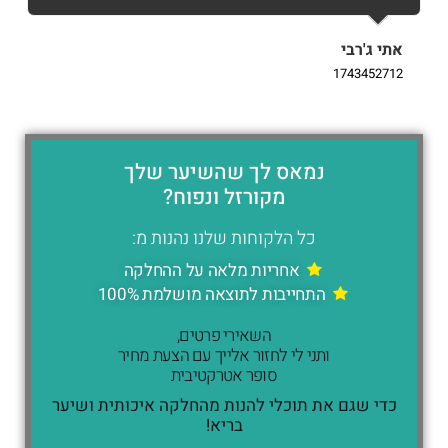
אתי ג'רבי
i
9
1743452712
נמאס לך שהשיער שלך
מקורזל ונפוח?
כל הלקוחות שלנו נהנות מ:
אחריות מלאה על ההחלקה
התחייבות לתוצאה מושלמת 100%
השאירי פרטים,
ותני לי לחזור אלייך עם הצעת מחיר
סופר אטרקטיבית
כדי שגם את תוכלי להנות מהחלקה איכותית ושיער
בריא!