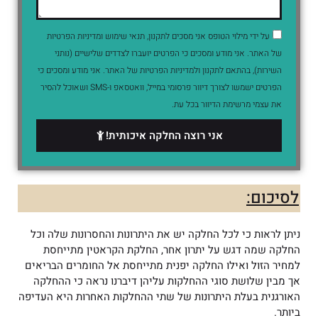
על ידי מילוי הטופס אני מסכים לתקנון, תנאי שימוש ומדיניות הפרטיות
של האתר. אני מודע ומסכים כי הפרטים יועברו לצדדים שלישיים (נותני
השירות), בהתאם לתקנון ולמדיניות הפרטיות של האתר. אני מודע ומסכים כי
הפרטים ישמשו לצורך דיוור פרסומי במייל, וואטסאפ ו-SMS ושאוכל להסיר
את עצמי מרשימת הדיוור בכל עת.
אני רוצה החלקה איכותית!
לסיכום:
ניתן לראות כי לכל החלקה יש את היתרונות והחסרונות שלה וכל
החלקה שמה דגש על יתרון אחר, החלקת הקראטין מתייחסת
למחיר הזול ואילו החלקה יפנית מתייחסת אל החומרים הבריאים
אך מבין שלושת סוגי ההחלקות עליהן דיברנו נראה כי ההחלקה
האורגנית בעלת היתרונות של שתי ההחלקות האחרות היא העדיפה
ביותר.