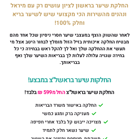
החלקת שיער בראשון לציון עושים רק עם מיראל
ונהנים מהשירות הכי מקצועי שיש לשיער בריא
וחלק 100%!
לאחר שהשוק הוצף במעצבי שיער חסרי ניסיון שכל אחד מהם
מבטיח החלקה איכותית בזיל הזול מומלץ לבחור היטב אצל מי
תעשי את ההחלקה שלך ואל לך להקל ראש בבחירה כי כל
בחירה שגויה עלולה לעלות לך בבריאות השיער שלך ואף
בבריאותך.
החלקות שיער בראשל"צ במבצע!
החלקת שיער בראשל"צ
החל מ599 ₪
בלבד!
החלקה באישור משרד הבריאות
מעניקה ברק ומגע כמשי
מצריכה ייבוש קל בלבד אחרי חפיפה
שיער נשאר חלק לתמיד
משקמת, מטפחת ומזינה את השיער