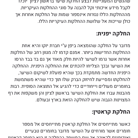
שהנשים המעוניינות לבצע החלקת שיער בראשון לציון יוכלו
לקבל מידע איכותי וקל להבנה על סוגי ההחלקות העיקריות.
מההחלקות הללו נגזרות אינספור שמות של החלקות אחרות אך
כולן שייכות אל שלושת ההחלקות העיקריות הללו.
החלקה יפנית:
מדובר על החלקה שהומצאה ביפן ע"י חברת יוקו והיא אחת
ההחלקות החדישות ביותר. אמנם קדמו לה מגוון רחב של החלקות
אחרות אשר גרמו לשיער להיות חלק מאוד אך גם בד בבד הרסו
את השיער ובכך הצליחו להכתים את ההחלקה היפנית. ההחלקה
היפנית החדשה מתמקדת בכך שהיא פועלת לשיקום השיער,
להחלקתו ומסייעת לחיזוק הברק שלו תוך כדי שהיא משתמשת
בחומרים מעולים וייחודיים כדי להגיע אל התוצאה הסופית. רבות
מהבנות עברו את החלקת השיער בראשון לציון והן משקפות את רף
המצוינות הגבוה שיש להחלקה הזאת בארץ ובעולם.
החלקת קראטין:
כאשר מתייחסים אל החלקת קראטין מתייחסים אל מספר
חומרים אשר מורחים על השיער מדובר בחומרים טבעיים
ואיכותיים לכאורה אך שם המשחק בהחלקה זו הוא החומר קראטין