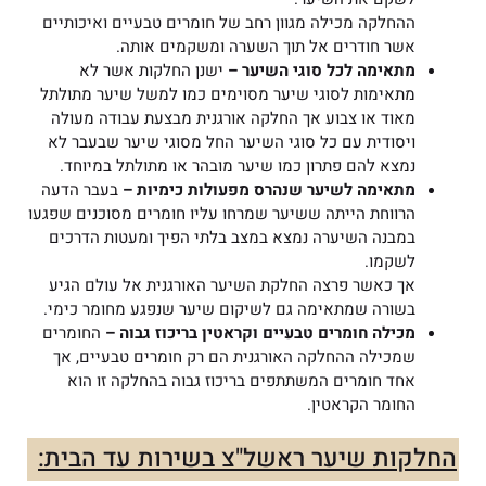
ההחלקה מכילה מגוון רחב של חומרים טבעיים ואיכותיים
אשר חודרים אל תוך השערה ומשקמים אותה.
מתאימה לכל סוגי השיער –
ישנן החלקות אשר לא
מתאימות לסוגי שיער מסוימים כמו למשל שיער מתולתל
מאוד או צבוע אך החלקה אורגנית מבצעת עבודה מעולה
ויסודית עם כל סוגי השיער החל מסוגי שיער שבעבר לא
נמצא להם פתרון כמו שיער מובהר או מתולתל במיוחד.
מתאימה לשיער שנהרס מפעולות כימיות –
בעבר הדעה
הרווחת הייתה ששיער שמרחו עליו חומרים מסוכנים שפגעו
במבנה השיערה נמצא במצב בלתי הפיך ומעטות הדרכים
לשקמו.
אך כאשר פרצה החלקת השיער האורגנית אל עולם הגיע
בשורה שמתאימה גם לשיקום שיער שנפגע מחומר כימי.
מכילה חומרים טבעיים וקראטין בריכוז גבוה –
החומרים
שמכילה ההחלקה האורגנית הם רק חומרים טבעיים, אך
אחד חומרים המשתתפים בריכוז גבוה בהחלקה זו הוא
החומר הקראטין.
החלקות שיער ראשל"צ בשירות עד הבית: