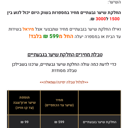
השיער:
החלקת שיער גבעתיים
מחיר במספרות בשוק היום יכול לנוע בין
1500
ל
3000
₪.
ואילו החלקת שיער בגבעתיים מחיר שתבצעי אצל
מיראל
בשירות
החל מ
599 ₪
בלבד!
עד הבית או במספרה יעלה
טבלת מחירים החלקת שיער בגבעתיים
כדי לדעת כמה עולה החלקת שיער גבעתיים, ערכנו בשבילכן
טבלה מסודרת
<<לגלול טבלה ימינה/שמאלה>>
תוספת
מחיר
שיער ארוך/עבה
שיע
(שיער עד הכתפיים)
(עד קו חזיה)
(אח
החלקת שיער בגבעתיים
599 ₪
99 ₪