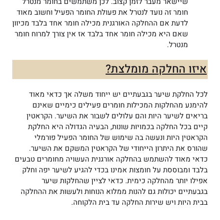
שיישאר מעבר לזמן קצוב. לכן משתמשים בחומר מנטרל
חומר זה נועד לנטרל את פעולת החומר הפעיל וחשוב מאוד
לדעת אם ההחלקה האורגנית מכילה חומר אחד בלבד מכיוון
שאם היא מכילה חומר אחד בלבד אז אין צורך למרוח חומר
מנטרל.
איזו החלקה מומלצת?
לכל החלקת שיער בגבעתיים יש ייחוד משלה אך כדאי מאוד
להימנע מהחלקות המכילות חומרים פעילים כימיים שאינם
בריאים לשיער היות והם עלולים לשבור את השיער. הקראטין
קיים בכל החלקה בכמויות שונות, הבעיה הגדולה היא החלקת
הקראטין היות ונעשה בה שימוש של החומר הפעיל פורמלי
שהורס את היתרון הייחודי של הקראטין המשקם את השיער.
כדאי מאוד להשתמש בהחלקה אורגנית העשויה מחומרים טבעים
בלבד ומבוססת על חומצות אמינו בכדי להגיע לשיער יפה וחלק
אפילו יותר מהחלקה כימית. כדאי לציין שהחלקות שיער
בגבעתיים יכולות גם להנות ממלוא הנוחות ולעשות את ההחלקה
בבית היות ויש שירות החלקה עד בית הלקוחה.