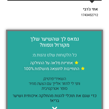
אתי ג'רבי
i
9
1743452712
נמאס לך שהשיער שלך
מקורזל ונפוח?
כל הלקוחות שלנו נהנות מ:
אחריות מלאה על ההחלקה
התחייבות לתוצאה מושלמת 100%
השאירי פרטים,
ותני לי לחזור אלייך עם הצעת מחיר
סופר אטרקטיבית
כדי שגם את תוכלי להנות מהחלקה איכותית ושיער
בריא!