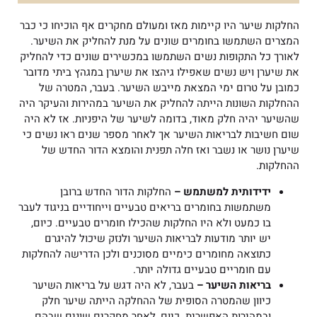
החלקות שיער היו קיימות מאז ומעולם מחקרים אף הוכיחו כי כבר
המצרים השתמשו בחומרים שונים על מנת להחליק את השיער.
לאורך כל התקופות נשים השתמשו במכשירים שונים כדי להחליק
את שיערן ויש נשים שאפילו גיהצו את שיערן במגהץ ביתי מדובר
כמובן על טרום ימי המצאת מייבש השיער. בעבר, המטרה של
ההחלקות השונות הייתה להחליק את השיער במהירות והעיקר היה
שהשיער יהיה חלק מאוד, בדומה לשיער של היפניות. אז לא היה
שום חשיבות לבריאות השיער אך לאחר מספר שנים ראו נשים כי
שיערן נושר או נשבר ואז חלה תפנית והומצא הדור החדש של
ההחלקות.
ידידותית למשתמש –
החלקות הדור החדש ברובן
משתמשות בחומרים בריאים טבעיים וייחודיים בניגוד לעבר
בו כמעט ולא היו החלקות שהכילו חומרים טבעיים. כיום,
יש יותר מודעות לבריאות השיער ולנזק שיכול להיגרם
כתוצאה מחומרים כימיים מסוכנים ולכן הדרישה להחלקות
עם חומריים טבעיים גדולה יותר.
בריאות השיער –
בעבר, לא היה דגש על בריאות השיער
כיוון שהמטרה הסופית של ההחלקה הייתה שיער חלק
ובמהירות האפשרית. כיום, לאחר מחקרים שונים שבהם