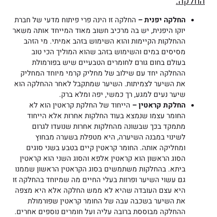
החלקה:
החלקה יפנית –
החלקה זו הינה פרי פיתוח מדעי של חברת
יוקו היפנית, יש בה מרכיב חשוב מאוד המייחד אותה משאר
ההחלקות הקיימות והוא השימוש בזהב אמיתי. מי הזהב
מסיסים במים והשימוש בזהב שהוא המוליך הכי טוב
בעולם בחום גורם לחומרים הטבעיים שיש בפורמולת
ההחלקה יחד עם שילוב של מחליק קרמי מיוחד המחליק
את השיער לצמיתות. השיער שמתקבל לאחר ההחלקה הוא
שיער נעים למגע, רך כמשי, יפה ומלא ברק.
החלקת קראטין –
הייחוד של החלקת קראטין הוא לא
החומר עצמו שנמצא בעוד החלקות אחרות אלא הייחוד
מתמקד בכך שבשונה מהחלקות אחרות שנועדו לגרום
לשינוי במבנה השיערה, היא מטפלת בשערה מבחוץ
ומחליקה אותה. החומר קראטין קיים בטבע בשני סוגים
הסוג הראשון הוא קראטין אלפא והסוג השני הוא קראטין
ביתא. בהחלקות משתמשים בסוג הקראטין הראשון שממנו
גם עשוי השיער ופרוות בעלי החיים מה שמיוחד בהחלקה זו
היא עצם העובדה שהיא לא ממש החלקה אלא היא מצפה
את השיער בשכבה עבה של החומר קראטין שפורמולת
ההחלקה מבוססת ברובה עליה ועל חומרים נוספים אחרים.