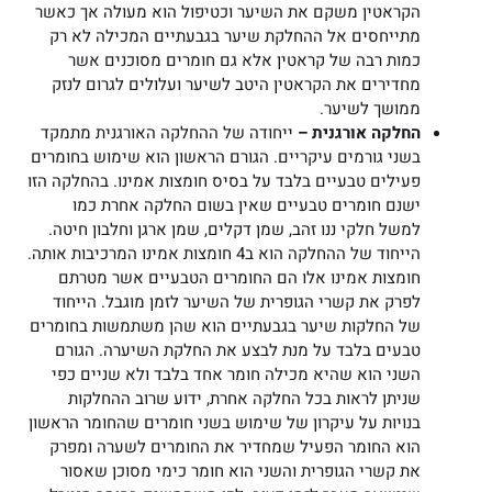
הקראטין משקם את השיער וכטיפול הוא מעולה אך כאשר
מתייחסים אל ההחלקת שיער בגבעתיים המכילה לא רק
כמות רבה של קראטין אלא גם חומרים מסוכנים אשר
מחדירים את הקראטין היטב לשיער ועלולים לגרום לנזק
ממושך לשיער.
החלקה אורגנית –
ייחודה של ההחלקה האורגנית מתמקד
בשני גורמים עיקריים. הגורם הראשון הוא שימוש בחומרים
פעילים טבעיים בלבד על בסיס חומצות אמינו. בהחלקה הזו
ישנם חומרים טבעיים שאין בשום החלקה אחרת כמו
למשל חלקי ננו זהב, שמן דקלים, שמן ארגן וחלבון חיטה.
הייחוד של ההחלקה הוא ב4 חומצות אמינו המרכיבות אותה.
חומצות אמינו אלו הם החומרים הטבעיים אשר מטרתם
לפרק את קשרי הגופרית של השיער לזמן מוגבל. הייחוד
של החלקות שיער בגבעתיים הוא שהן משתמשות בחומרים
טבעים בלבד על מנת לבצע את החלקת השיערה. הגורם
השני הוא שהיא מכילה חומר אחד בלבד ולא שניים כפי
שניתן לראות בכל החלקה אחרת, ידוע שרוב ההחלקות
בנויות על עיקרון של שימוש בשני חומרים שהחומר הראשון
הוא החומר הפעיל שמחדיר את החומרים לשערה ומפרק
את קשרי הגופרית והשני הוא חומר כימי מסוכן שאסור