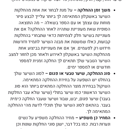
משך זמן ההחלקה –
על מנת לבחור את אחת מהחלקות
השיער באשקלון המתאימה לך ביותר עלייך לבצע סיור
מוחות עם עצמך או עם הספר בשאלה – מה התוצאה
הסופית שאת מעוניינת שתהיה לאחר ההחלקה? אם את
מעוניינת בשיער חלק לצמיתות כדאי שתבחרי בהחלקות
קבועות, כאלו שמשנות את מבנה השיער לתמיד ודורשות
חידוש רק לפעמים. אך אם את מעוניינת בביצוע אחת
מהחלקות השיער באשקלון לאירוע ולאחר מכן לחזור למצב
השיער הטבעי שלך תתאים לך החלקה זמנית למספר
חודשים או למספר ימים.
סוג ההחלקה, שיער טבעי או פגום –
לסוג השיער שלך
בהחלט יש השפעה על בחירת ההחלקה המתאימה.
השיקול בבחירת מוצר ההחלקה המתאים ביותר הוא סוג
השיער הראשוני כמו שיער בתולי (שיער שלא עבר החלקות
בעבר) שיער פגום, יבש, שבור ושיער שעבר החלקה כימית
בעבר. בהתאם לסוג השיער שלך תוכלי לדעת מהי ההחלקה
המתאימה לך.
המחיר כן משפיע –
מחיר ההחלקה משפיע על נשים
ונערות רבות. כמו בכל דבר, ישנן סוגי החלקות שונות וכן