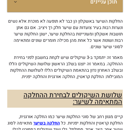
תוכן עניינים
החלקות השיער באשקלון הן כבר לא תופעה לא מוכרת אלא נשים
ונערות רבות בעיר צועדות עם שיער חלק רך ויציב. אם גם אתן
תושבות אשקלון ומעוניינות בהחלקת שיער, ישנן החלקות שיער
רבות ושונות אשר כל אחת מהן מכילה חומרים שונים ומתאימה
לסוגי שיער שונים.
מאמר זה יתמקד ב-3 שיקולים שיש לקחת בחשבון לפני בחירת
ההחלקה. במאמר זה יוצגו בשלב הראשון שלושת השיקולים הללו
ובשלב האחרון נדון בהתאמת השיקולים הללו לשלושת ההחלקות
המובילות: החלקת קראטין, החלקה אורגנית והחלקה יפנית.
שלושת השיקולים לבחירת ההחלקה
המתאימה לשיער:
קיים מגוון רחב של סוגי החלקות שיער כמו החלקה אורגנית,
החלקת קראטין והחלקות יפניות. כל
החלקה בשיער
מתאימה לסוג
שיער אחר, קצר, ארוך, מתולתל, גלי ועוד שיקולים כמפורט להלן.