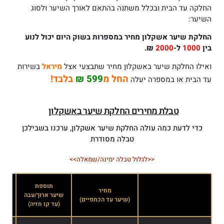
החלקה עד הבית ובכלל משתנה בהתאם לאורך השיער ולסוג
השיער:
החלקת שיער אשקלון
מחיר במספרות בשוק היום יכול לנוע
בין
1000
ל-
2000
₪.
ואילו החלקת שיער באשקלון מחיר שתבצעי אצל
מיראל
בשירות
החל מ
599 ₪
בלבד!
עד הבית או במספרה יעלה
טבלת מחירים החלקת שיער באשקלון
כדי לדעת כמה עולה החלקת שיער אשקלון, ערכנו בשבילכן
טבלה מסודרת
<<לגלול טבלה ימינה/שמאלה>>
תוספת
מחיר
שיער ארוך/עבה
שיע
(שיער עד הכתפיים)
(עד קו חזיה)
(אח