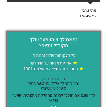
אתי ג'רבי
i
9
1743452712
נמאס לך שהשיער שלך
מקורזל ונפוח?
כל הלקוחות שלנו נהנות מ:
אחריות מלאה על ההחלקה
התחייבות לתוצאה מושלמת 100%
השאירי פרטים,
ותני לי לחזור אלייך עם הצעת מחיר
סופר אטרקטיבית
כדי שגם את תוכלי להנות מהחלקה איכותית ושיער
בריא!